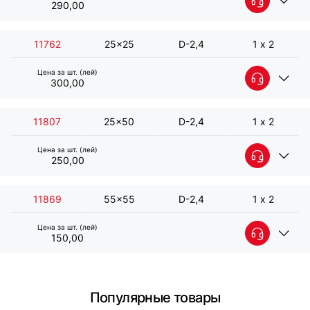
290,00
11762
25x25
D-2,4
1 х 2
Цена за шт. (лей)
300,00
11807
25x50
D-2,4
1 х 2
Цена за шт. (лей)
250,00
Сетка сварная оцинкованная 12х50 D-
2,4 мм 1х2 м
11869
55x55
D-2,4
1 х 2
Артикул:
11722
Цена за шт. (лей)
Общие характеристики:
150,00
Сетка сварная оцинкованная 16х50 D-
Ячейка (мм) - 12x50
2,4 мм 1х2 м
Диаметр проволоки (мм) - D-2,4
Размеры карты (м) - 1 х 2
Артикул:
11735
Популярные товары
Подробнее о товаре