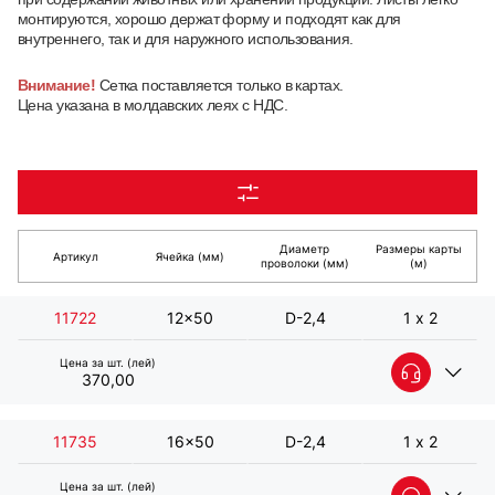
монтируются, хорошо держат форму и подходят как для
внутреннего, так и для наружного использования.
Внимание!
Сетка поставляется только в картах.
Цена указана в молдавских леях с НДС.
Диаметр
Размеры карты
Артикул
Ячейка (мм)
проволоки (мм)
(м)
11722
12x50
D-2,4
1 х 2
Цена за шт. (лей)
370,00
11735
16x50
D-2,4
1 х 2
Цена за шт. (лей)