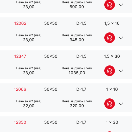
Цена за м2 (лей)
Цена за рулон (лей)
23,00
690,00
12062
50x50
D-1,5
1,5 x 10
Цена за м2 (лей)
Цена за рулон (лей)
23,00
345,00
12347
50x50
D-1,5
1,5 x 30
Цена за м2 (лей)
Цена за рулон (лей)
23,00
1035,00
Сетка сварная оцинкованная 50х50 D-
1,5 мм B-1 м L-10 м
12066
50x50
D-1,7
1 x 10
Артикул:
12061
Цена за м2 (лей)
Цена за рулон (лей)
Общие характеристики:
32,00
320,00
Сетка сварная оцинкованная 50х50 D-
Ячейка (мм) - 50x50
1,5 мм B-1 м L-30 м
Диаметр проволоки (мм) - D-1,5
12350
50x50
D-1,7
1 x 30
Размер сетки (м) - 1 x 10
Артикул:
12346