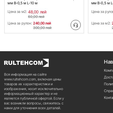
мм B-0,5 м L-10 м
мм B-0,5 м L
Цена за м2:
48,00 лей
Цена за руло
60,00 лей
Цена за рулон:
240,00 лей
Цена за м2:
300,00 лей
Нав
Комп
Вся информация на сайте
Доста
www.rultehcom.com, включая цены
товаров их характеристики и
Поли
изображения, носит исключительно
Спра
информационный характер и не
Конт
является публичной офертой. Если у
вас возникли вопросы, свяжитесь с
нами для уточнения всех деталей.