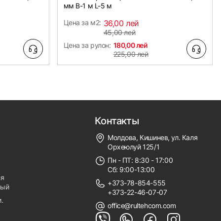
мм B-1 м L-5 м
Цена за м2:
36,00 лей
45,00 лей
Цена за рулон:
180,00 лей
225,00 лей
Контакты
Молдова, Кишинев, ул. Каля
Орхеюлуй 125/1
Пн - ПТ: 8:30 - 17:00
Сб: 9:00-13:00
ля
+373-78-854-555
ный
+373-22-46-07-07
.
office@rultehcom.com