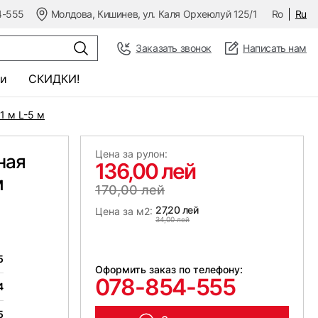
4-555
Молдова, Кишинев, ул. Каля Орхеюлуй 125/1
Ro
Ru
Заказать звонок
Написать нам
и
СКИДКИ!
1 м L-5 м
Цена за рулон:
ная
136,00 лей
м
170,00 лей
27,20 лей
Цена за м2:
34,00 лей
5
Оформить заказ по телефону:
078-854-555
4
5