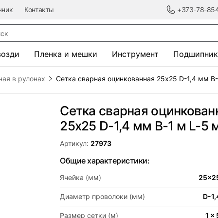
чник
Контакты
+373-78-85
к
возди
Пленка и мешки
Инструмент
Подшипник
ная в рулонах
Сетка сварная оцинкованная 25х25 D-1,4 мм B-
Сетка сварная оцинкован
25х25 D-1,4 мм B-1 м L-5 
Артикул:
27973
Общие характеристики:
Ячейка (мм)
25x2
Диаметр проволоки (мм)
D-1,
Размер сетки (м)
1 x 