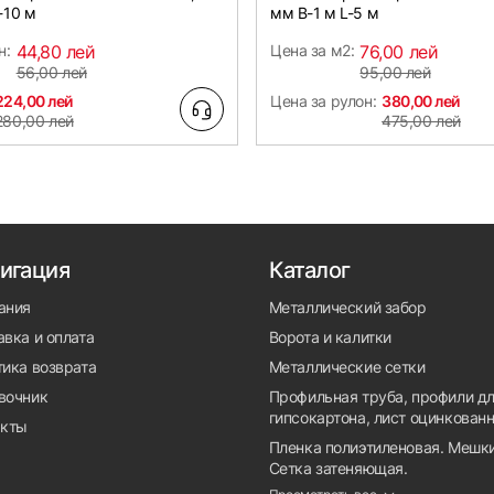
-10 м
мм B-1 м L-5 м
н:
44,80 лей
Цена за м2:
76,00 лей
56,00 лей
95,00 лей
224,00 лей
Цена за рулон:
380,00 лей
280,00 лей
475,00 лей
игация
Каталог
ания
Металлический забор
вка и оплата
Ворота и калитки
тика возврата
Металлические сетки
вочник
Профильная труба, профили д
гипсокартона, лист оцинкован
акты
Пленка полиэтиленовая. Мешки
Сетка затеняющая.