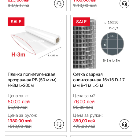
907,50 лей
1210,00 лей
SALE
SALE
Пленка полиэтиленовая
Сетка сварная
прозрачная РБ (50 мкм)
оцинкованная 16х16 D-1,7
Н-3м L-200м
мм B-1 м L-5 м
Цена за кг:
Цена за м2:
50,00 лей
76,00 лей
55,00 лей
95,00 лей
Цена за рулон:
Цена за рулон:
1380,00 лей
380,00 лей
1518,00 лей
475,00 лей