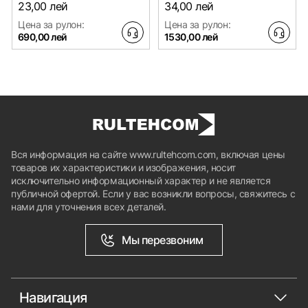
23,00 лей
34,00 лей
Внимание!
Общие характеристики:
Сетка поставляется только в рулонах.
Цена за рулон:
Цена за рулон:
Ячейка (мм) - 25x25
690,00 лей
1530,00 лей
Диаметр проволоки (мм) - D-1,7
Подробнее о товаре
Размер сетки (м) - 1 x 20
Внимание!
Сетка поставляется только в рулонах.
Подробнее о товаре
Вся информация на сайте www.rultehcom.com, включая цены
товаров их характеристики и изображения, носит
исключительно информационный характер и не является
публичной офертой. Если у вас возникли вопросы, свяжитесь с
нами для уточнения всех деталей.
Мы перезвоним
Навигация