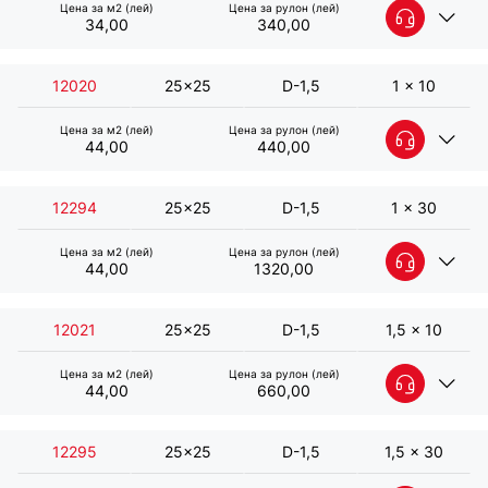
Цена за м2 (лей)
Цена за рулон (лей)
34,00
340,00
12020
25x25
D-1,5
1 x 10
Цена за м2 (лей)
Цена за рулон (лей)
44,00
440,00
12294
25x25
D-1,5
1 x 30
Цена за м2 (лей)
Цена за рулон (лей)
44,00
1320,00
Сетка сварная оцинкованная 25х25 D-
1,4 мм B-1 м L-5 м
12021
25x25
D-1,5
1,5 x 10
Артикул:
27973
Цена за м2 (лей)
Цена за рулон (лей)
Общие характеристики:
44,00
660,00
Сетка сварная оцинкованная 25х25 D-
Ячейка (мм) - 25x25
1,4 мм B-1 м L-10 м
Диаметр проволоки (мм) - D-1,4
12295
25x25
D-1,5
1,5 x 30
Размер сетки (м) - 1 x 5
Артикул:
27972