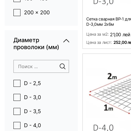
200 x 200
Сетка сварная ВР-1 д
D-3,0мм 2х6м
Цена за м2:
21,00 лей
Диаметр
Цена за лист:
252,00 л
проволоки (мм)
D - 2,5
D - 3,0
D - 3,5
D - 4,0