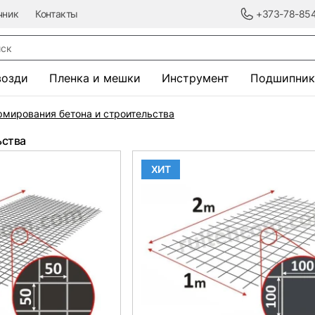
чник
Контакты
+373-78-85
к
возди
Пленка и мешки
Инструмент
Подшипник
рмирования бетона и строительства
ьства
ХИТ