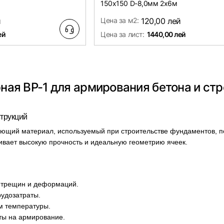
150х150 D-8,0мм 2х6м
й
Цена за м2:
120,00 лей
ей
Цена за лист:
1440,00 лей
ная ВР-1 для армирования бетона и ст
струкций
щий материал, используемый при строительстве фундаментов, пол
чивает высокую прочность и идеальную геометрию ячеек.
 трещин и деформаций.
рудозатраты.
ам температуры.
ты на армирование.