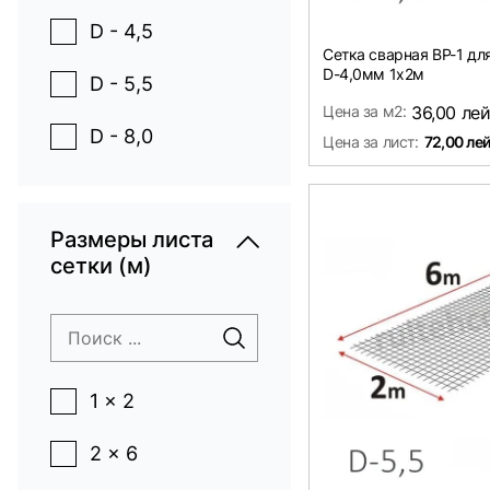
D - 4,5
Сетка сварная ВР-1 д
D-4,0мм 1х2м
D - 5,5
Цена за м2:
36,00 ле
D - 8,0
Цена за лист:
72,00 ле
Размеры листа
сетки (м)
1 x 2
2 x 6