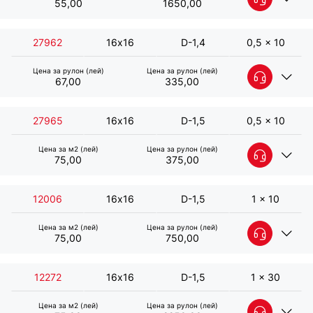
55,00
1650,00
27962
16х16
D-1,4
0,5 x 10
Цена за рулон (лей)
Цена за рулон (лей)
67,00
335,00
27965
16х16
D-1,5
0,5 x 10
Цена за м2 (лей)
Цена за рулон (лей)
75,00
375,00
Сетка сварная оцинкованная 16х16 D-1,3
мм B-1 м L-10 м
12006
16х16
D-1,5
1 x 10
Артикул:
12004
Цена за м2 (лей)
Цена за рулон (лей)
Общие характеристики:
75,00
750,00
Сетка сварная оцинкованная 16х16 D-1,3
Ячейка (мм) - 16х16
мм B-1 м L-30 м
Диаметр проволоки (мм) - D-1,3
12272
16х16
D-1,5
1 x 30
Размер сетки (м) - 1 x 10
Артикул:
12270
Цена за м2 (лей)
Цена за рулон (лей)
Внимание!
Общие характеристики: