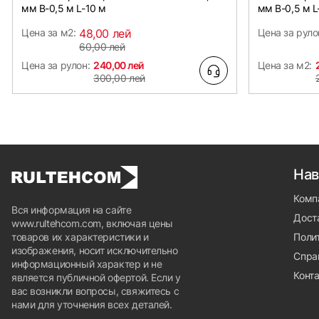
мм B-0,5 м L-10 м
мм B-0,5 м L
Цена за м2:
48,00 лей
Цена за руло
60,00 лей
Цена за рулон:
240,00 лей
Цена за м2:
300,00 лей
Нав
Комп
Вся информация на сайте
Доста
www.rultehcom.com, включая цены
товаров их характеристики и
Поли
изображения, носит исключительно
Спра
информационный характер и не
Конт
является публичной офертой. Если у
вас возникли вопросы, свяжитесь с
нами для уточнения всех деталей.