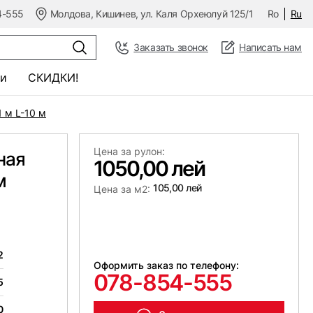
4-555
Молдова, Кишинев, ул. Каля Орхеюлуй 125/1
Ro
Ru
Заказать звонок
Написать нам
и
СКИДКИ!
 м L-10 м
Цена за рулон:
ная
1050,00 лей
м
105,00 лей
Цена за м2:
2
Оформить заказ по телефону:
078-854-555
5
0