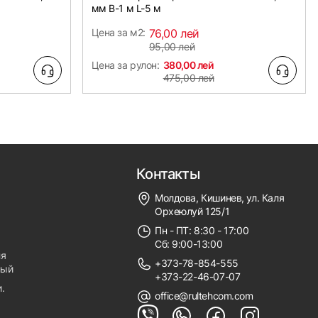
мм B-1 м L-5 м
Цена за м2:
76,00 лей
95,00 лей
Цена за рулон:
380,00 лей
475,00 лей
Контакты
Молдова, Кишинев, ул. Каля
Орхеюлуй 125/1
Пн - ПТ: 8:30 - 17:00
Сб: 9:00-13:00
ля
+373-78-854-555
ный
+373-22-46-07-07
.
office@rultehcom.com