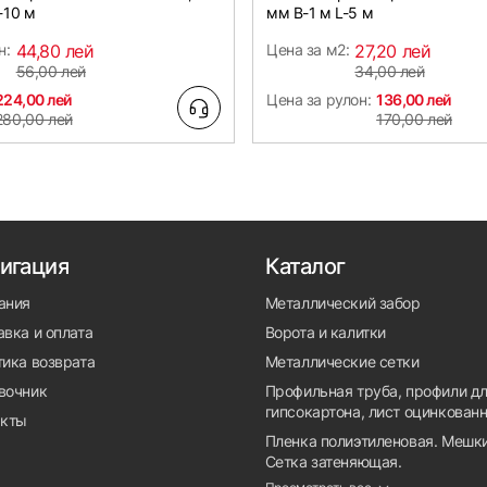
-10 м
мм B-1 м L-5 м
н:
44,80 лей
Цена за м2:
27,20 лей
56,00 лей
34,00 лей
224,00 лей
Цена за рулон:
136,00 лей
280,00 лей
170,00 лей
игация
Каталог
ания
Металлический забор
вка и оплата
Ворота и калитки
тика возврата
Металлические сетки
вочник
Профильная труба, профили д
гипсокартона, лист оцинкован
акты
Пленка полиэтиленовая. Мешки
Сетка затеняющая.