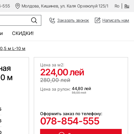
4-555
Молдова, Кишинев, ул. Каля Орхеюлуй 125/1
Ro
Ru
Заказать звонок
Написать нам
и
СКИДКИ!
0,5 м L-10 м
Цена за м2:
ная
224,00 лей
10 м
280,00 лей
44,80 лей
Цена за рулон:
56,00 лей
5
Оформить заказ по телефону:
078-854-555
6
0