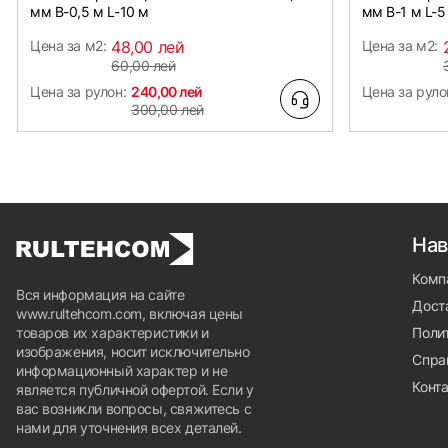
мм B-0,5 м L-10 м
мм B-1 м L-5
Цена за м2:
48,00 лей
Цена за м2:
60,00 лей
Цена за рулон:
240,00 лей
Цена за руло
300,00 лей
Нав
Комп
Вся информация на сайте
Доста
www.rultehcom.com, включая цены
товаров их характеристики и
Поли
изображения, носит исключительно
Спра
информационный характер и не
Конт
является публичной офертой. Если у
вас возникли вопросы, свяжитесь с
нами для уточнения всех деталей.