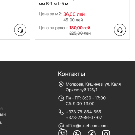
мм B-1 м L-5 м
Цена за м2:
36,00 лей
45,00 лей
Цена за рулон:
180,00 лей
225,00 лей
Контакты
Молдова, Кишинев, ул. Каля
Орхеюлуй 125/1
Пн - ПТ: 8:30 - 17:00
Сб: 9:00-13:00
ля
+373-78-854-555
ный
+373-22-46-07-07
.
office@rultehcom.com