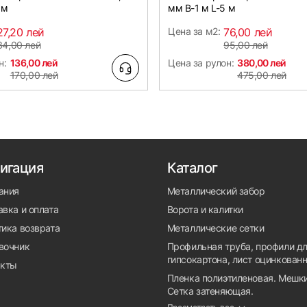
 м
мм B-1 м L-5 м
27,20 лей
Цена за м2:
76,00 лей
34,00 лей
95,00 лей
н:
136,00 лей
Цена за рулон:
380,00 лей
170,00 лей
475,00 лей
игация
Каталог
ания
Металлический забор
вка и оплата
Ворота и калитки
тика возврата
Металлические сетки
вочник
Профильная труба, профили д
гипсокартона, лист оцинкован
акты
Пленка полиэтиленовая. Мешки
Сетка затеняющая.