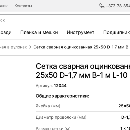
чник
Контакты
+373-78-85
к
возди
Пленка и мешки
Инструмент
Подшипник
ная в рулонах
Сетка сварная оцинкованная 25х50 D-1,7 мм B-
Сетка сварная оцинкован
25х50 D-1,7 мм B-1 м L-10
Артикул:
12044
Общие характеристики:
Ячейка (мм)
25x5
Диаметр проволоки (мм)
D-1,
Размер сетки (м)
1 x 1