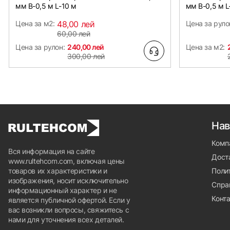
мм B-0,5 м L-10 м
мм B-0,5 м L
Цена за м2:
48,00 лей
Цена за руло
60,00 лей
Цена за рулон:
240,00 лей
Цена за м2:
300,00 лей
Нав
Комп
Вся информация на сайте
Доста
www.rultehcom.com, включая цены
товаров их характеристики и
Поли
изображения, носит исключительно
Спра
информационный характер и не
Конт
является публичной офертой. Если у
вас возникли вопросы, свяжитесь с
нами для уточнения всех деталей.