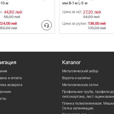
-10 м
мм B-1 м L-5 м
н:
44,80 лей
Цена за м2:
27,20 лей
56,00 лей
34,00 лей
224,00 лей
Цена за рулон:
136,00 лей
280,00 лей
170,00 лей
игация
Каталог
ания
Металлический забор
вка и оплата
Ворота и калитки
тика возврата
Металлические сетки
вочник
Профильная труба, профили д
гипсокартона, лист оцинкован
акты
Пленка полиэтиленовая. Мешки
Сетка затеняющая.