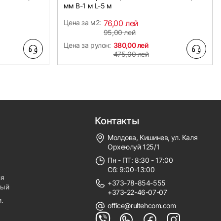
мм B-1 м L-5 м
Цена за м2:
76,00 лей
95,00 лей
Цена за рулон:
380,00 лей
475,00 лей
Контакты
Молдова, Кишинев, ул. Каля
Орхеюлуй 125/1
Пн - ПТ: 8:30 - 17:00
Сб: 9:00-13:00
ля
+373-78-854-555
ный
+373-22-46-07-07
.
office@rultehcom.com