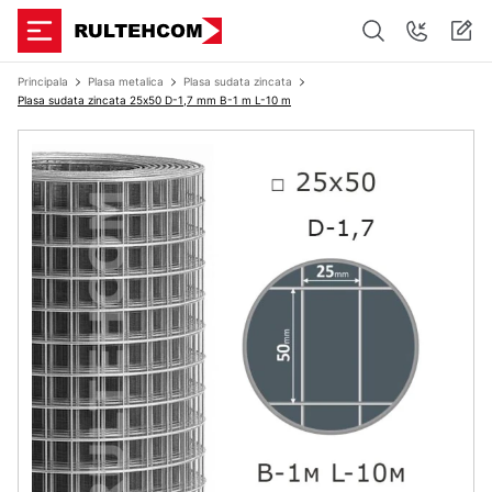
Principala
Plasa metalica
Plasa sudata zincata
Plasa sudata zincata 25х50 D-1,7 mm B-1 m L-10 m