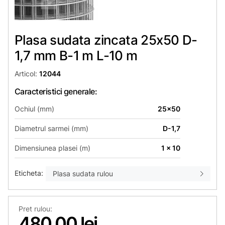
Plasa sudata zincata 25х50 D-
1,7 mm B-1 m L-10 m
Articol:
12044
Caracteristici generale:
Ochiul (mm)
25x50
Diametrul sarmei (mm)
D-1,7
Dimensiunea plasei (m)
1 x 10
Eticheta:
Plasa sudata rulou
Pret rulou:
480,00 lei