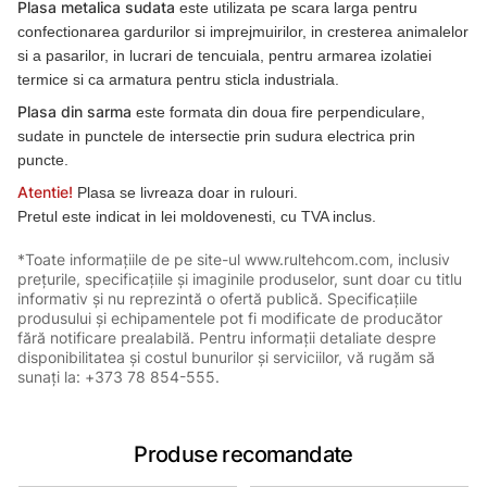
Plasa metalica sudata
este utilizata pe scara larga pentru
confectionarea gardurilor si imprejmuirilor, in cresterea animalelor
si a pasarilor, in lucrari de tencuiala, pentru armarea izolatiei
termice si ca armatura pentru sticla industriala.
Plasa din sarma
este formata din doua fire perpendiculare,
sudate in punctele de intersectie prin sudura electrica prin
puncte.
Atentie!
Plasa se livreaza doar in rulouri.
Pretul este indicat in lei moldovenesti, cu TVA inclus.
*Toate informațiile de pe site-ul www.rultehcom.com, inclusiv
prețurile, specificațiile și imaginile produselor, sunt doar cu titlu
informativ și nu reprezintă o ofertă publică. Specificațiile
produsului și echipamentele pot fi modificate de producător
fără notificare prealabilă. Pentru informații detaliate despre
disponibilitatea și costul bunurilor și serviciilor, vă rugăm să
sunați la: +373 78 854-555.
Produse recomandate