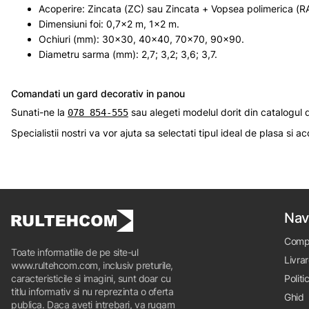
Acoperire: Zincata (ZC) sau Zincata + Vopsea polimerica (R
Dimensiuni foi: 0,7x2 m, 1x2 m.
Ochiuri (mm): 30x30, 40x40, 70x70, 90x90.
Diametru sarma (mm): 2,7; 3,2; 3,6; 3,7.
Сomandati un gard decorativ in panou
Sunati-ne la
sau alegeti modelul dorit din catalogul 
078 854-555
Specialistii nostri va vor ajuta sa selectati tipul ideal de plasa si 
Nav
Comp
Toate informatiile de pe site-ul
Livrar
www.rultehcom.com, inclusiv preturile,
caracteristicile si imagini, sunt doar cu
Politi
titlu informativ si nu reprezinta o oferta
Ghid
publica. Daca aveti intrebari, va rugam