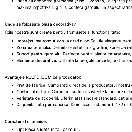
Plasa cu acoperire polimerica (Zinc + Vopsea):
Alegerea pre
maxima impotriva ruginii si confera gardului un aspect rafinat
Unde se foloseste plasa decorativa?
Foile noastre sunt create pentru frumusete si functionalitate:
Imprejmuirea rondurilor si a gradinilor:
Solutie eleganta pentr
Zonarea terenului:
Delimitare estetica a gradinii, zonei de re
Suport pentru gard viu:
Perfecta pentru plante cataratoare, t
Elemente decorative:
Utilizata la pergole, arcade, portite sa
Avantajele RULTEHCOM ca producator:
Pret de fabrica.
Cumparati direct de la producatorul nostru d
Control al calitatii.
Garantam suduri rezistente la fiecare ochi 
Varietate de acoperiri.
Oferim atat zincare standard, cat si a
Disponibilitate permanenta.
Dimensiunile standard (1x2 m, 0
Caracteristici tehnice:
Tip: Plasa sudata in foi (panouri).