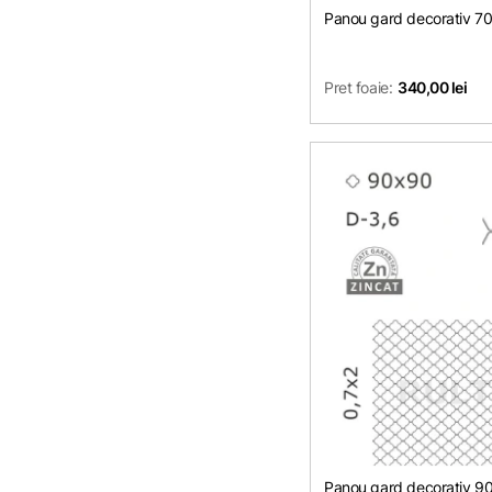
Panou gard decorativ 
Pret foaie:
340,00 lei
Panou gard decorativ 