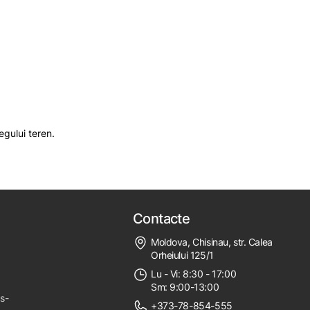
egului teren.
Contacte
Moldova, Chisinau, str. Calea
Orheiului 125/1
Lu - Vi: 8:30 - 17:00
Sm: 9:00-13:00
ps-
+373-78-854-555