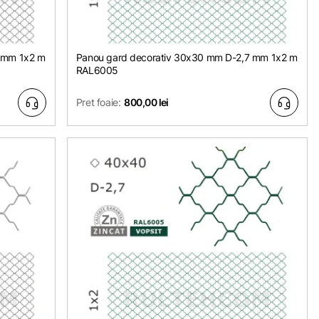
 mm 1х2 m
Panou gard decorativ 30x30 mm D-2,7 mm 1х2 m
RAL6005
Pret foaie:
800,00 lei