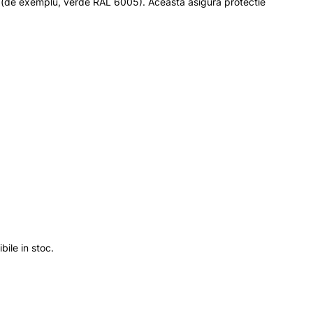
a (de exemplu, verde RAL 6005). Aceasta asigura protectie
ile in stoc.