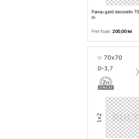
Panou gard decorativ 
m
Pret foaie:
200,00 lei