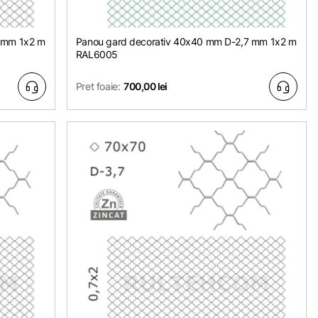
 mm 1х2 m
Panou gard decorativ 40x40 mm D-2,7 mm 1х2 m
RAL6005
Pret foaie:
700,00 lei