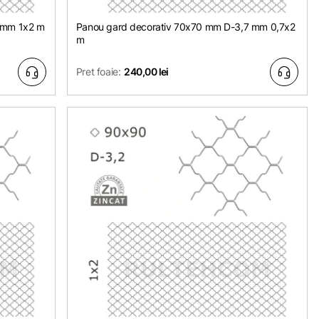
 mm 1х2 m
Panou gard decorativ 70x70 mm D-3,7 mm 0,7х2
m
Pret foaie:
240,00 lei