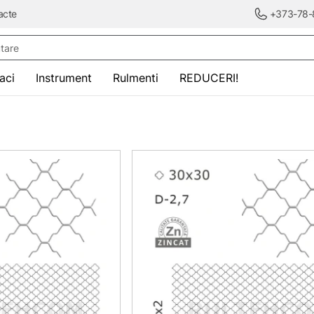
acte
+373-78-
re
saci
Instrument
Rulmenti
REDUCERI!