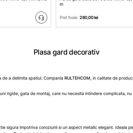
m
Pret foaie:
280,00 lei
Plasa gard decorativ
a de a delimita spatiul. Compania
RULTEHCOM,
in calitate de produc
tiuni rigide, gata de montaj, care nu necesita intindere complicata, n
tie sigura impotriva coroziunii si un aspect metalic elegant. Ideala pen