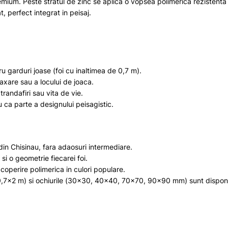
mium. Peste stratul de zinc se aplica o vopsea polimerica rezistent
, perfect integrat in peisaj.
u garduri joase (foi cu inaltimea de 0,7 m).
laxare sau a locului de joaca.
randafiri sau vita de vie.
u ca parte a designului peisagistic.
in Chisinau, fara adaosuri intermediare.
si o geometrie fiecarei foi.
coperire polimerica in culori populare.
,7x2 m) si ochiurile (30x30, 40x40, 70x70, 90x90 mm) sunt disponib