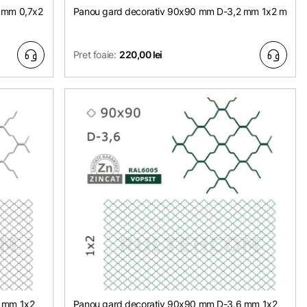
 mm 0,7х2
Panou gard decorativ 90x90 mm D-3,2 mm 1х2 m
Pret foaie:
220,00 lei
6 mm 1х2
Panou gard decorativ 90x90 mm D-3,6 mm 1х2