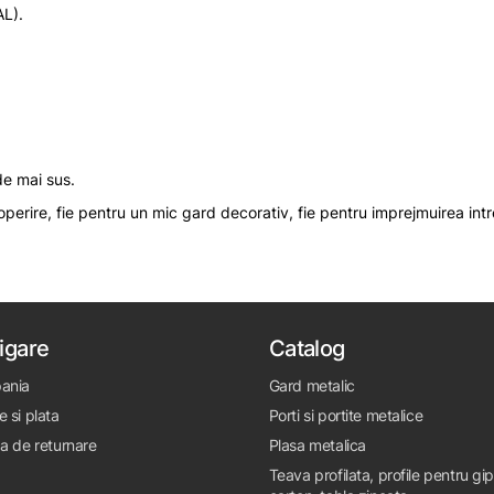
AL).
de mai sus.
acoperire, fie pentru un mic gard decorativ, fie pentru imprejmuirea intr
igare
Catalog
ania
Gard metalic
e si plata
Porti si portite metalice
ca de returnare
Plasa metalica
Teava profilata, profile pentru gi