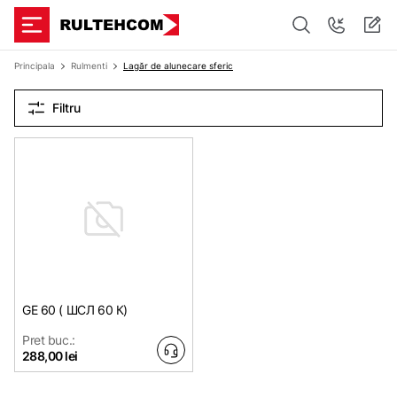
Principala
Rulmenti
Lagăr de alunecare sferic
Filtru
GE 60 ( ШСЛ 60 К)
Pret buc.:
288,00 lei