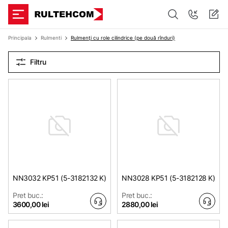
Principala
Rulmenti
Rulmenţi cu role cilindrice (pe două rînduri)
Filtru
NN3032 KP51 (5-3182132 K)
NN3028 KP51 (5-3182128 K)
Pret buc.:
Pret buc.:
3600,00 lei
2880,00 lei