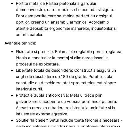
Portite metalice Partea pietonala a gardului
dumneavoastra, care trebuie sa fie comoda si sigura.
Fabricam portite care se imbina perfect cu designul
portilor, creand un ansamblu armonios. Acordam o
atentie deosebita ergonomiei manerelor, incuietorilor si
amortizoarelor.
Avantaje tehnice:
Fluiditate si precizie: Balamalele reglabile permit reglarea
ideala a canaturilor la montaj si eliminarea lasarii in
procesul de exploatare.
Libertate totala de deschidere: Constructia asigura un
unghi de deschidere de 180 de grade. Puteti instala
canaturile cu deschidere atat spre exterior, cat si spre
interiorul curtii.
Protectie dubla anticorosiva: Metalul trece prin
galvanizare si acoperire cu vopsea polimerica pulbere.
Aceasta creeaza o bariera rezistenta la umiditate si la
influentele externe agresive.
Solutie "la cheie": Setul include toata feroneria necesara -
de la incuietoare si cilindru pana la opritoare inferioare si