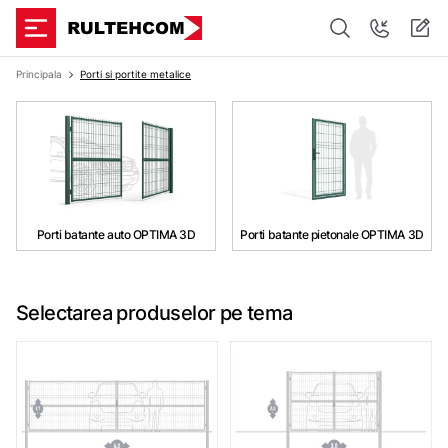
Principala
Porti si portite metalice
Porti batante auto OPTIMA 3D
Porti batante pietonale OPTIMA 3D
Selectarea produselor pe tema