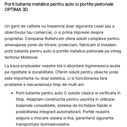
Porti batante metalice pentru auto si portite pietonale
OPTIMA 3D
Un gard de calitate nu inseamna doar siguranta casei sau a
obiectivului tau comercial, ci si prima impresie despre
proprietar. Compania Rultehcom ofera solutii complexe pentru
amenajarea zonei de intrare: proiectam, fabricam si instalam
porti batante pentru auto si portite metalice pietonale pe intreg
teritoriul Moldovei.
La baza produselor noastre sta o abordare inginereasca axata
pe rigiditate si durabilitate. Oferim solutii pentru obiecte unde
este importanta nu doar estetica, ci si functionarea fara
probleme a mecanismului timp de multi ani.
Porti batante pentru auto O solutie clasica si verificata in
timp. Adaptam constructia pentru usurinta in utilizare:
balamale consolidate, sisteme de inchidere fiabile si
posibilitatea integrarii automatizarii. Portile noastre
asigura o miscare usoara si lina, garantand siguranta
transportului dumneavoastra.