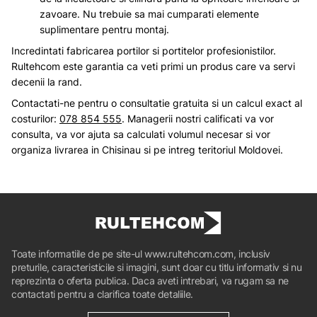
zavoare. Nu trebuie sa mai cumparati elemente
suplimentare pentru montaj.
Incredintati fabricarea portilor si portitelor profesionistilor.
Rultehcom este garantia ca veti primi un produs care va servi
decenii la rand.
Contactati-ne pentru o consultatie gratuita si un calcul exact al
costurilor:
078 854 555
. Managerii nostri calificati va vor
consulta, va vor ajuta sa calculati volumul necesar si vor
organiza livrarea in Chisinau si pe intreg teritoriul Moldovei.
Toate informatiile de pe site-ul www.rultehcom.com, inclusiv
preturile, caracteristicile si imagini, sunt doar cu titlu informativ si nu
reprezinta o oferta publica. Daca aveti intrebari, va rugam sa ne
contactati pentru a clarifica toate detaliile.