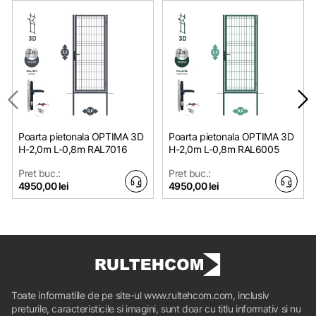
Poarta pietonala OPTIMA 3D
Poarta pietonala OPTIMA 3D
H-2,0m L-0,8m RAL7016
H-2,0m L-0,8m RAL6005
Pret buc.:
Pret buc.:
4950,00 lei
4950,00 lei
Toate informatiile de pe site-ul www.rultehcom.com, inclusiv
preturile, caracteristicile si imagini, sunt doar cu titlu informativ si nu