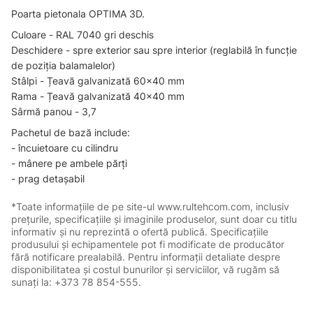
Poarta pietonala OPTIMA 3D.
Culoare - RAL 7040 gri deschis
Deschidere - spre exterior sau spre interior (reglabilă în funcție
de poziția balamalelor)
Stâlpi - Țeavă galvanizată 60x40 mm
Rama - Țeavă galvanizată 40x40 mm
Sârmă panou - 3,7
Pachetul de bază include:
- încuietoare cu cilindru
- mânere pe ambele părți
- prag detașabil
*Toate informațiile de pe site-ul www.rultehcom.com, inclusiv
prețurile, specificațiile și imaginile produselor, sunt doar cu titlu
informativ și nu reprezintă o ofertă publică. Specificațiile
produsului și echipamentele pot fi modificate de producător
fără notificare prealabilă. Pentru informații detaliate despre
disponibilitatea și costul bunurilor și serviciilor, vă rugăm să
sunați la: +373 78 854-555.