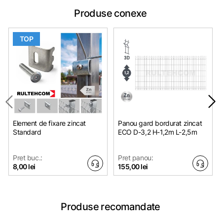
Produse conexe
TOP
Element de fixare zincat
Panou gard bordurat zincat
Standard
ECO D-3,2 H-1,2m L-2,5m
Pret buc.:
Pret panou:
8,00 lei
155,00 lei
Produse recomandate