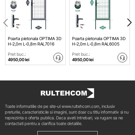
Poarta pietonala OPTIMA 3D
Poarta pietonala OPTIMA 3D
H-2,0m L-0,8m RAL7016
H-2,0m L-0,8m RAL6005
Pret buc.:
Pret buc.:
4950,00 lei
4950,00 lei
Toate informatiile de pe site-ul www.rultehcom.com, inclusiv
preturile, caracteristicile si imagini, sunt doar cu titlu informativ si nu
reprezinta o oferta publica. Daca aveti intrebari, va rugam sa ne
contactati pentru a clarifica toate detaliile.