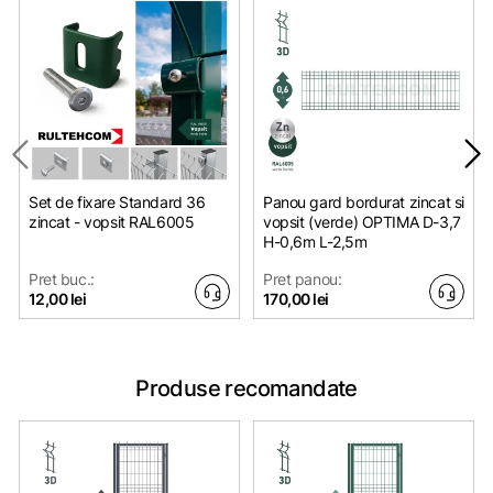
Set de fixare Standard 36
Panou gard bordurat zincat si
zincat - vopsit RAL6005
vopsit (verde) OPTIMA D-3,7
H-0,6m L-2,5m
Pret buc.:
Pret panou:
12,00 lei
170,00 lei
Produse recomandate