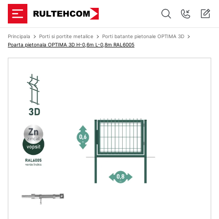
Principala
Porti si portite metalice
Porti batante pietonale OPTIMA 3D
Poarta pietonala OPTIMA 3D H-0,6m L-0,8m RAL6005