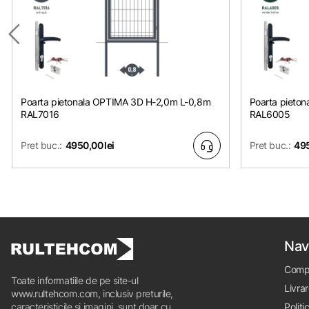
Poarta pietonala OPTIMA 3D H-2,0m L-0,8m
Poarta pieto
RAL7016
RAL6005
Pret buc.:
4950,00 lei
Pret buc.:
495
Nav
Comp
Toate informatiile de pe site-ul
Livrar
www.rultehcom.com, inclusiv preturile,
caracteristicile si imagini, sunt doar cu
Politi