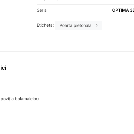
Seria
OPTIMA 3
Eticheta:
Poarta pietonala
ici
 poziția balamalelor)