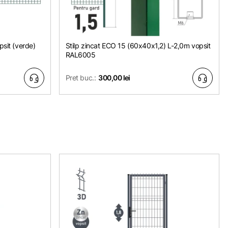
psit (verde)
Stilp zincat ЕСО 15 (60х40x1,2) L-2,0m vopsit
RAL6005
Pret buc.:
300,00 lei