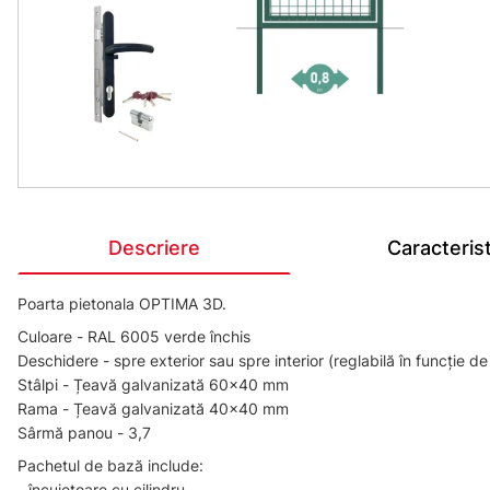
Descriere
Caracterist
Poarta pietonala OPTIMA 3D.
Culoare - RAL 6005 verde închis
Deschidere - spre exterior sau spre interior (reglabilă în funcție de
Stâlpi - Țeavă galvanizată 60x40 mm
Rama - Țeavă galvanizată 40x40 mm
Sârmă panou - 3,7
Pachetul de bază include:
- încuietoare cu cilindru