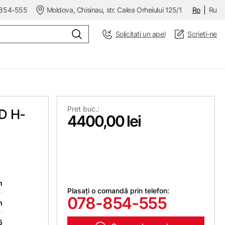
854-555
Moldova, Chisinau, str. Calea Orheiului 125/1
Ro
Ru
Solicitati un apel
Scrieti-ne
Pret buc.:
D H-
4400,00 lei
m
Plasați o comandă prin telefon:
078-854-555
m
5