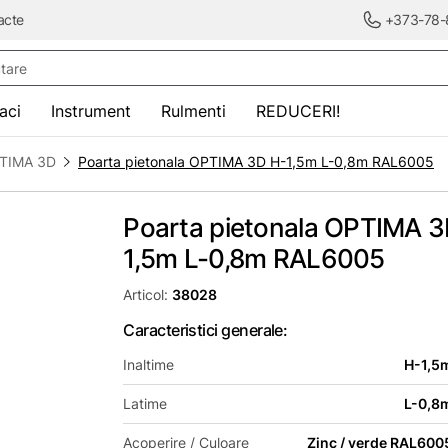
acte
+373-78-
re
saci
Instrument
Rulmenti
REDUCERI!
OPTIMA 3D
Poarta pietonala OPTIMA 3D H-1,5m L-0,8m RAL6005
Poarta pietonala OPTIMA 3
1,5m L-0,8m RAL6005
Articol:
38028
Caracteristici generale:
Inaltime
H-1,5
Latime
L-0,8
Acoperire / Culoare
Zinc / verde RAL600