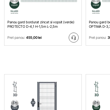
Panou gard bordurat zincat si vopsit (verde)
Panou gard bo
PROTECTO D-4,1 H-1,5m L-2,5m
OPTIMA D-3,7
Pret panou:
455,00 lei
Pret panou:
3