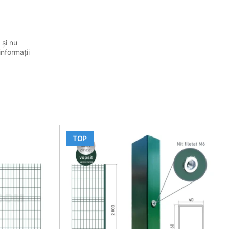
 și nu
informații
TOP