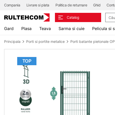
Compania
Livrare si plata
Politica de returnare
Ghid
Cont
Căuta
Catalog
Gard
Plasa
Teava
Sarma si cuie
Pelicula si 
Principala
Porti si portite metalice
Porti batante pietonale 
TOP