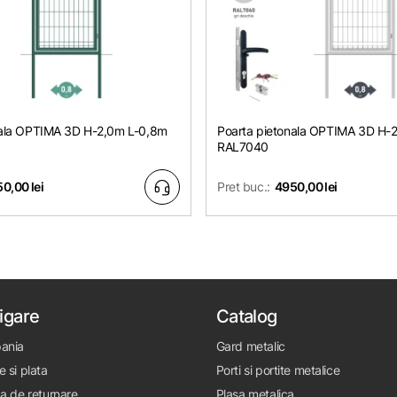
nala OPTIMA 3D H-2,0m L-0,8m
Poarta pietonala OPTIMA 3D H-
RAL7040
0,00 lei
Pret buc.:
4950,00 lei
igare
Catalog
ania
Gard metalic
e si plata
Porti si portite metalice
ca de returnare
Plasa metalica