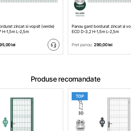
rdurat zincat si vopsit (verde)
Panou gard bordurat zincat si vo
 H-1,5m L-2,5m
ECO D-3,2 H-1,5m L-2,5m
95,00 lei
Pret panou:
290,00 lei
Produse recomandate
TOP