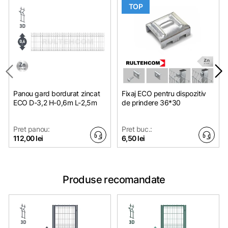
TOP
Panou gard bordurat zincat
Fixaj ECO pentru dispozitiv
ЕСО D-3,2 H-0,6m L-2,5m
de prindere 36*30
Pret panou:
Pret buc.:
112,00 lei
6,50 lei
Produse recomandate