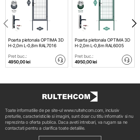
Poarta pietonala OPTIMA 3D
Poarta pietonala OPTIMA 3D
H-2,0m L-0,8m RAL7016
H-2,0m L-0,8m RAL6005
Pret buc.:
Pret buc.:
4950,00 lei
4950,00 lei
Toate informatiile de pe site-ul www.rultehcom.com, inclusiv
preturile, caracteristicile si imagini, sunt doar cu titlu informativ si nu
reprezinta o oferta publica. Daca aveti intrebari, va rugam sa ne
contactati pentru a clarifica toate detaliile.