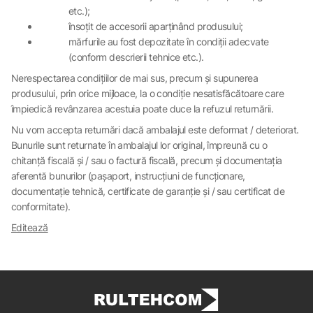
etc.);
însoțit de accesorii aparținând produsului;
mărfurile au fost depozitate în condiții adecvate
(conform descrierii tehnice etc.).
Nerespectarea condițiilor de mai sus, precum și supunerea
produsului, prin orice mijloace, la o condiție nesatisfăcătoare care
împiedică revânzarea acestuia poate duce la refuzul returnării.
Nu vom accepta returnări dacă ambalajul este deformat / deteriorat.
Bunurile sunt returnate în ambalajul lor original, împreună cu o
chitanță fiscală și / sau o factură fiscală, precum și documentația
aferentă bunurilor (pașaport, instrucțiuni de funcționare,
documentație tehnică, certificate de garanție și / sau certificat de
conformitate).
Editează