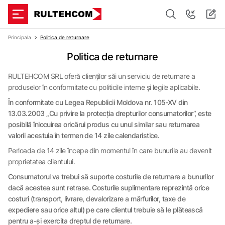
Principala
Politica de returnare
Politica de returnare
RULTEHCOM SRL oferă clienților săi un serviciu de returnare a
produselor în conformitate cu politicile interne și legile aplicabile.
În conformitate cu Legea Republicii Moldova nr. 105-XV din
13.03.2003 „Cu privire la protecția drepturilor consumatorilor”, este
posibilă înlocuirea oricărui produs cu unul similar sau returnarea
valorii acestuia în termen de 14 zile calendaristice.
Perioada de 14 zile începe din momentul în care bunurile au devenit
proprietatea clientului.
Consumatorul va trebui să suporte costurile de returnare a bunurilor
dacă acestea sunt retrase. Costurile suplimentare reprezintă orice
costuri (transport, livrare, devalorizare a mărfurilor, taxe de
expediere sau orice altul) pe care clientul trebuie să le plătească
pentru a-și exercita dreptul de returnare.