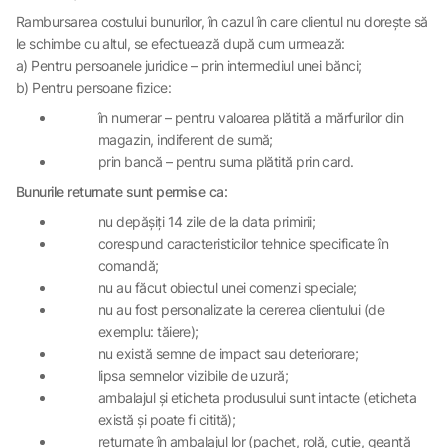
Rambursarea costului bunurilor, în cazul în care clientul nu dorește să
le schimbe cu altul, se efectuează după cum urmează:
a) Pentru persoanele juridice – prin intermediul unei bănci;
b) Pentru persoane fizice:
în numerar – pentru valoarea plătită a mărfurilor din
magazin, indiferent de sumă;
prin bancă – pentru suma plătită prin card.
Bunurile returnate sunt permise ca:
nu depășiți 14 zile de la data primirii;
corespund caracteristicilor tehnice specificate în
comandă;
nu au făcut obiectul unei comenzi speciale;
nu au fost personalizate la cererea clientului (de
exemplu: tăiere);
nu există semne de impact sau deteriorare;
lipsa semnelor vizibile de uzură;
ambalajul și eticheta produsului sunt intacte (eticheta
există și poate fi citită);
returnate în ambalajul lor (pachet, rolă, cutie, geantă