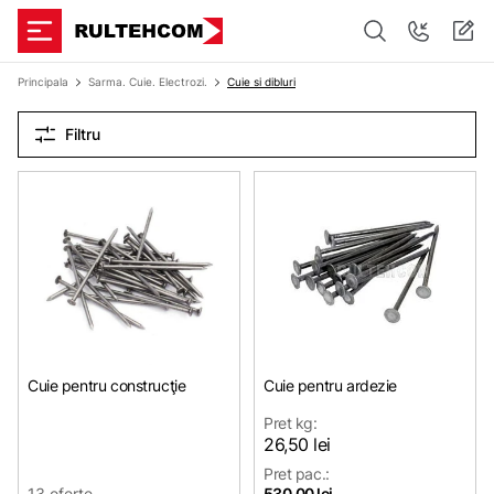
Principala
Sarma. Cuie. Electrozi.
Cuie si dibluri
Filtru
Cuie pentru construcţie
Cuie pentru ardezie
Pret kg:
26,50 lei
Pret pac.:
13 oferte
530,00 lei