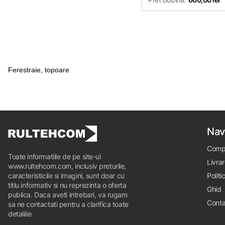
Ferestraie, topoare
Nav
Comp
Toate informatiile de pe site-ul
Livrar
www.rultehcom.com, inclusiv preturile,
caracteristicile si imagini, sunt doar cu
Politi
titlu informativ si nu reprezinta o oferta
Ghid
publica. Daca aveti intrebari, va rugam
Conta
sa ne contactati pentru a clarifica toate
detaliile.