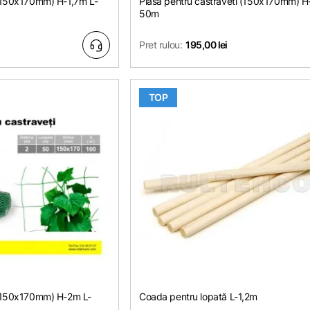
 (150х170mm) Н-1,7m L-
Plasa pentru castraveti (150х170mm) Н
50m
Pret rulou:
195,00 lei
TOP
 (150х170mm) Н-2m L-
Coada pentru lopată L-1,2m