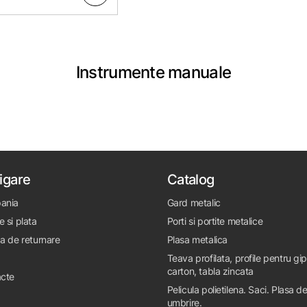
Instrumente manuale
igare
Catalog
ania
Gard metalic
e si plata
Porti si portite metalice
ca de returnare
Plasa metalica
Teava profilata, profile pentru gi
carton, tabla zincata
cte
Pelicula polietilena. Saci. Plasa d
umbrire.