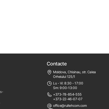
Contacte
Moldova, Chisinau, str. Calea
Orheiului 125/1
Lu - Vi: 8:30 - 17:00
Sm: 9:00-13:00
ps-
+373-78-854-555
+373-22-46-07-07
e
office@rultehcom.com