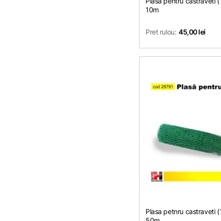
Plasa pentru castraveti
10m
Pret rulou:
45,00 lei
Plasa petnru castraveti
50m