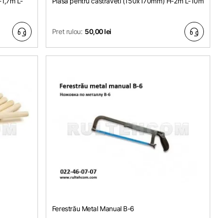
-1,7m L-
Plasa pentru castraveti (150х170mm) Н-2m L-10m
Pret rulou:
50,00 lei
Ferestrău Metal Manual B-6