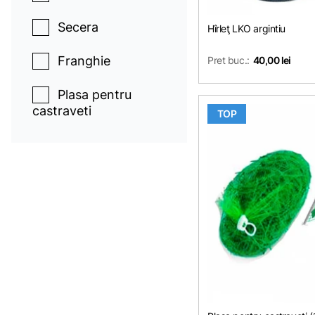
Secera
Hîrleţ LKO argintiu
Franghie
Pret buc.:
40,00 lei
Plasa pentru
castraveti
TOP