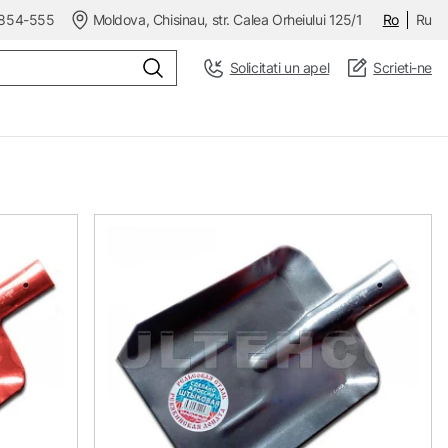
854-555
Moldova, Chisinau, str. Calea Orheiului 125/1
Ro
Ru
Solicitati un apel
Scrieti-ne