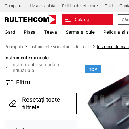
Compania
Livrare si plata
Politica de returnare
Ghid
Cont
Căuta
Catalog
Gard
Plasa
Teava
Sarma si cuie
Pelicula si 
Principala
Instrumente si marfuri industriale
Instrumente man
Instrumente manuale
Instrumente si marfuri
TOP
industriale
Filtru
Resetați toate
filtrele