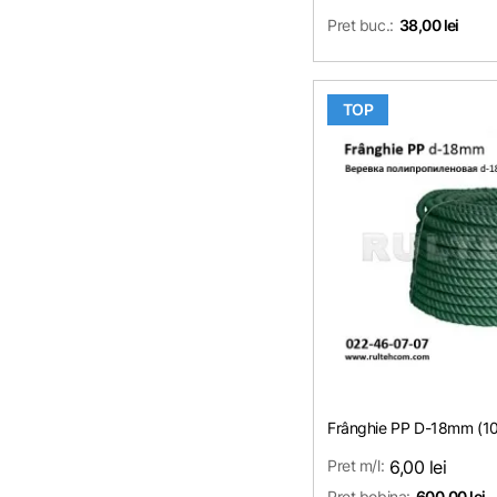
Pret buc.:
38,00 lei
TOP
Frânghie PP D-18mm (1
Pret m/l:
6,00 lei
Pret bobina:
600,00 lei