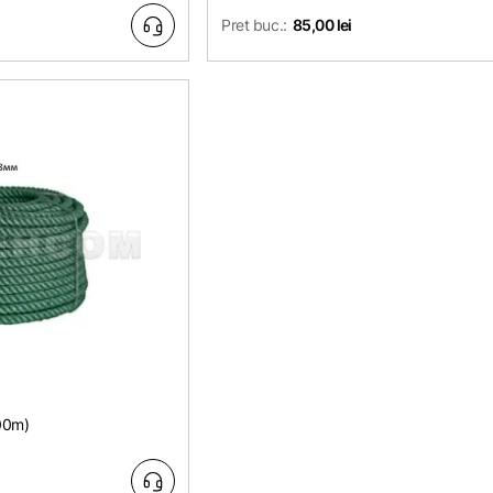
Pret buc.:
85,00 lei
00m)