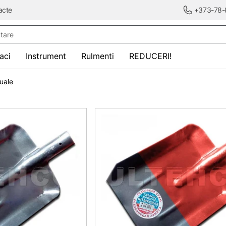
acte
+373-78-
re
saci
Instrument
Rulmenti
REDUCERI!
uale