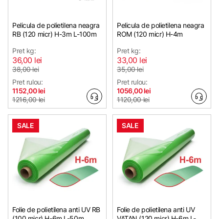
Pelicula de polietilena neagra
Pelicula de polietilena neagra
RB (120 micr) H-3m L-100m
ROM (120 micr) H-4m
Pret kg:
Pret kg:
36,00 lei
33,00 lei
38,00 lei
35,00 lei
Pret rulou:
Pret rulou:
1152,00 lei
1056,00 lei
1216,00 lei
1120,00 lei
SALE
SALE
Folie de polietilena anti UV RB
Folie de polietilena anti UV
(100 micr) H-6m L-50m
VATAN (120 micr) H-6m L-