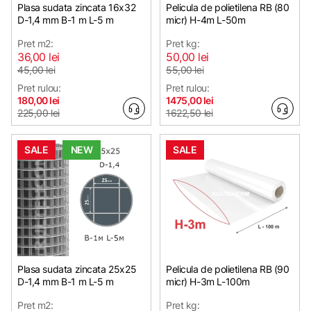
Plasa sudata zincata 16х32
Pelicula de polietilena RB (80
D-1,4 mm B-1 m L-5 m
micr) H-4m L-50m
Pret m2:
Pret kg:
36,00 lei
50,00 lei
45,00 lei
55,00 lei
Pret rulou:
Pret rulou:
180,00 lei
1475,00 lei
225,00 lei
1622,50 lei
SALE
NEW
SALE
Plasa sudata zincata 25х25
Pelicula de polietilena RB (90
D-1,4 mm B-1 m L-5 m
micr) H-3m L-100m
Pret m2:
Pret kg: