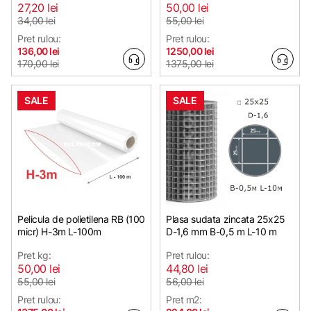
27,20 lei
50,00 lei
34,00 lei
55,00 lei
Pret rulou:
Pret rulou:
136,00 lei
1250,00 lei
170,00 lei
1375,00 lei
SALE
SALE
Pelicula de polietilena RB (100
Plasa sudata zincata 25х25
micr) H-3m L-100m
D-1,6 mm B-0,5 m L-10 m
Pret kg:
Pret rulou:
50,00 lei
44,80 lei
55,00 lei
56,00 lei
Pret rulou:
Pret m2: