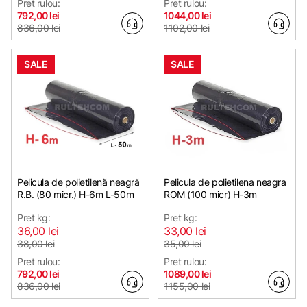
Pret rulou:
Pret rulou:
792,00 lei
1044,00 lei
836,00 lei
1102,00 lei
SALE
SALE
Pelicula de polietilenă neagră
Pelicula de polietilena neagra
R.B. (80 micr.) H-6m L-50m
ROM (100 micr) H-3m
Pret kg:
Pret kg:
36,00 lei
33,00 lei
38,00 lei
35,00 lei
Pret rulou:
Pret rulou:
792,00 lei
1089,00 lei
836,00 lei
1155,00 lei