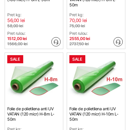
50m
Pret kg:
Pret kg:
56,00 lei
70,00 lei
58,00 lei
75,00 lei
Pret rulou:
Pret rulou:
1512,00 lei
2555,00 lei
1566,00 lei
2737,50 lei
SALE
SALE
Folie de polietilena anti UV
Folie de polietilena anti UV
VATAN (120 micr) H-8m L-
VATAN (120 micr) H-10m L-
50m
50m
Pret kg:
Pret kg: