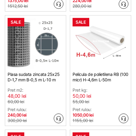
1375,00 lei
224,00 lei
1512,50 lei
280,00 lei
SALE
SALE
Plasa sudata zincata 25х25
Pelicula de polietilena RB (100
D-1,7 mm B-0,5 m L-10 m
micr) H-4,6m L-50m
Pret m2:
Pret kg:
48,00 lei
50,00 lei
60,00 lei
55,00 lei
Pret rulou:
Pret rulou:
240,00 lei
1050,00 lei
300,00 lei
1155,00 lei