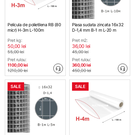
Pelicula de polietilena RB (80
Plasa sudata zincata 16х32
micr) H-3m L-100m
D-1,4 mm B-1 m L-20 m
Pret kg:
Pret m2:
50,00 lei
36,00 lei
55,00 lei
45,00 lei
Pret rulou:
Pret rulou:
1100,00 lei
360,00 lei
1210,00 lei
450,00 lei
SALE
SALE