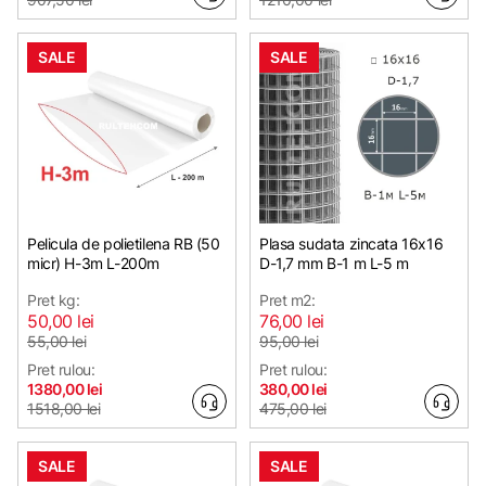
SALE
SALE
Pelicula de polietilena RB (50
Plasa sudata zincata 16х16
micr) H-3m L-200m
D-1,7 mm B-1 m L-5 m
Pret kg:
Pret m2:
50,00 lei
76,00 lei
55,00 lei
95,00 lei
Pret rulou:
Pret rulou:
1380,00 lei
380,00 lei
1518,00 lei
475,00 lei
SALE
SALE