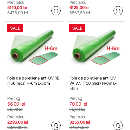
Pret rulou:
Pret rulou:
5110,00 lei
6125,00 lei
5475,00 lei
6562,50 lei
SALE
SALE
Folie de polietilena anti UV RB
Folie de polietilena anti UV
(150 micr) H-6m L-50m
VATAN (150 micr) H-6m L-
50m
Pret kg:
Pret kg:
56,00 lei
70,00 lei
58,00 lei
75,00 lei
Pret rulou:
Pret rulou:
2296,00 lei
3255,00 lei
2378,00 lei
3487,50 lei