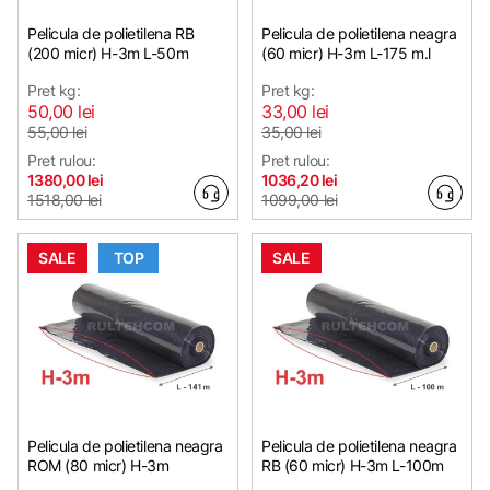
Pelicula de polietilena RB
Pelicula de polietilena neagra
(200 micr) H-3m L-50m
(60 micr) H-3m L-175 m.l
Pret kg:
Pret kg:
50,00 lei
33,00 lei
55,00 lei
35,00 lei
Pret rulou:
Pret rulou:
1380,00 lei
1036,20 lei
1518,00 lei
1099,00 lei
SALE
TOP
SALE
Pelicula de polietilena neagra
Pelicula de polietilena neagra
ROM (80 micr) H-3m
RB (60 micr) H-3m L-100m