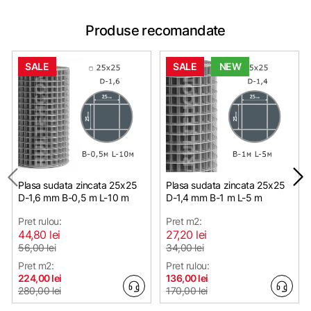
Produse recomandate
SALE
SALE
NEW
Plasa sudata zincata 25х25
Plasa sudata zincata 25х25
D-1,6 mm B-0,5 m L-10 m
D-1,4 mm B-1 m L-5 m
Pret rulou:
Pret m2:
44,80 lei
27,20 lei
56,00 lei
34,00 lei
Pret m2:
Pret rulou:
224,00 lei
136,00 lei
280,00 lei
170,00 lei