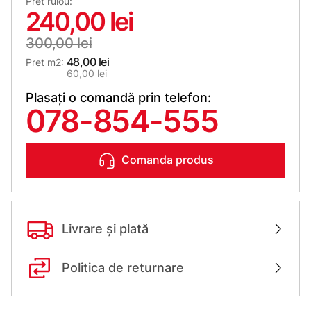
Pret rulou:
240,00 lei
300,00 lei
48,00 lei
Pret m2:
60,00 lei
Plasați o comandă prin telefon:
078-854-555
Comanda produs
Livrare și plată
Politica de returnare