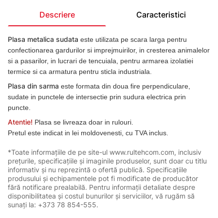
Descriere
Caracteristici
Plasa metalica sudata
este utilizata pe scara larga pentru
confectionarea gardurilor si imprejmuirilor, in cresterea animalelor
si a pasarilor, in lucrari de tencuiala, pentru armarea izolatiei
termice si ca armatura pentru sticla industriala.
Plasa din sarma
este formata din doua fire perpendiculare,
sudate in punctele de intersectie prin sudura electrica prin
puncte.
Atentie!
Plasa se livreaza doar in rulouri.
Pretul este indicat in lei moldovenesti, cu TVA inclus.
*Toate informațiile de pe site-ul www.rultehcom.com, inclusiv
prețurile, specificațiile și imaginile produselor, sunt doar cu titlu
informativ și nu reprezintă o ofertă publică. Specificațiile
produsului și echipamentele pot fi modificate de producător
fără notificare prealabilă. Pentru informații detaliate despre
disponibilitatea și costul bunurilor și serviciilor, vă rugăm să
sunați la: +373 78 854-555.