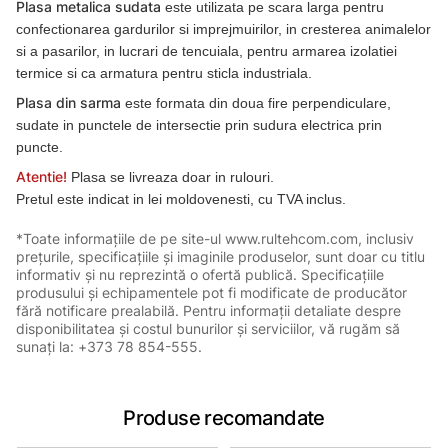
Plasa metalica sudata
este utilizata pe scara larga pentru
confectionarea gardurilor si imprejmuirilor, in cresterea animalelor
si a pasarilor, in lucrari de tencuiala, pentru armarea izolatiei
termice si ca armatura pentru sticla industriala.
Plasa din sarma
este formata din doua fire perpendiculare,
sudate in punctele de intersectie prin sudura electrica prin
puncte.
Atentie!
Plasa se livreaza doar in rulouri.
Pretul este indicat in lei moldovenesti, cu TVA inclus.
*Toate informațiile de pe site-ul www.rultehcom.com, inclusiv
prețurile, specificațiile și imaginile produselor, sunt doar cu titlu
informativ și nu reprezintă o ofertă publică. Specificațiile
produsului și echipamentele pot fi modificate de producător
fără notificare prealabilă. Pentru informații detaliate despre
disponibilitatea și costul bunurilor și serviciilor, vă rugăm să
sunați la: +373 78 854-555.
Produse recomandate