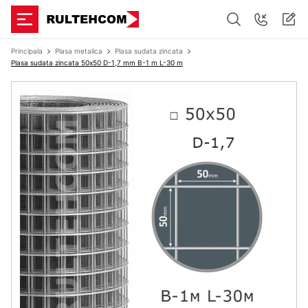
Principala
Plasa metalica
Plasa sudata zincata
Plasa sudata zincata 50х50 D-1,7 mm B-1 m L-30 m