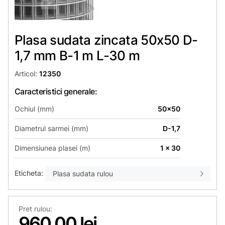
Plasa sudata zincata 50х50 D-
1,7 mm B-1 m L-30 m
Articol:
12350
Caracteristici generale:
Ochiul (mm)
50x50
Diametrul sarmei (mm)
D-1,7
Dimensiunea plasei (m)
1 x 30
Eticheta:
Plasa sudata rulou
Pret rulou:
960,00 lei