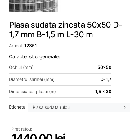
Plasa sudata zincata 50х50 D-
1,7 mm B-1,5 m L-30 m
Articol:
12351
Caracteristici generale:
Ochiul (mm)
50x50
Diametrul sarmei (mm)
D-1,7
Dimensiunea plasei (m)
1,5 x 30
Eticheta:
Plasa sudata rulou
Pret rulou:
1440,00 lei