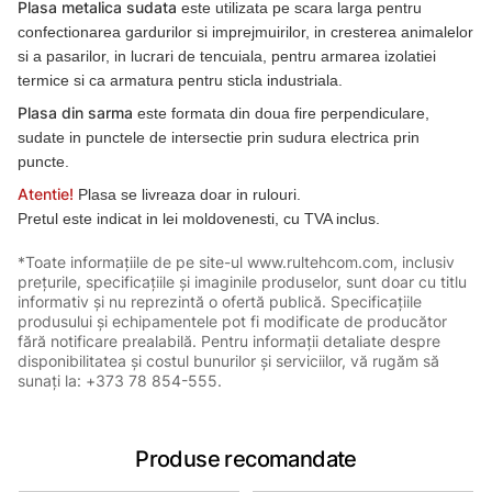
Plasa metalica sudata
este utilizata pe scara larga pentru
confectionarea gardurilor si imprejmuirilor, in cresterea animalelor
si a pasarilor, in lucrari de tencuiala, pentru armarea izolatiei
termice si ca armatura pentru sticla industriala.
Plasa din sarma
este formata din doua fire perpendiculare,
sudate in punctele de intersectie prin sudura electrica prin
puncte.
Atentie!
Plasa se livreaza doar in rulouri.
Pretul este indicat in lei moldovenesti, cu TVA inclus.
*Toate informațiile de pe site-ul www.rultehcom.com, inclusiv
prețurile, specificațiile și imaginile produselor, sunt doar cu titlu
informativ și nu reprezintă o ofertă publică. Specificațiile
produsului și echipamentele pot fi modificate de producător
fără notificare prealabilă. Pentru informații detaliate despre
disponibilitatea și costul bunurilor și serviciilor, vă rugăm să
sunați la: +373 78 854-555.
Produse recomandate