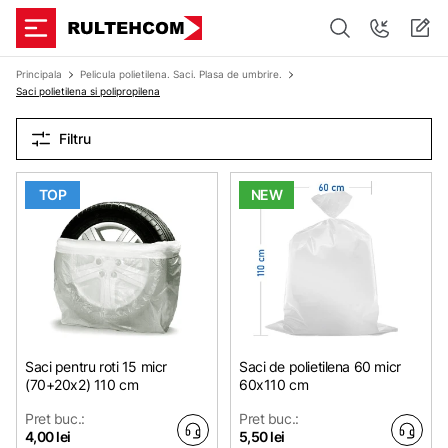
Principala
Pelicula polietilena. Saci. Plasa de umbrire.
Saci polietilena si polipropilena
Filtru
TOP
NEW
Saci pentru roti 15 micr
Saci de polietilena 60 micr
(70+20х2) 110 cm
60x110 cm
Pret buc.:
Pret buc.:
4,00 lei
5,50 lei