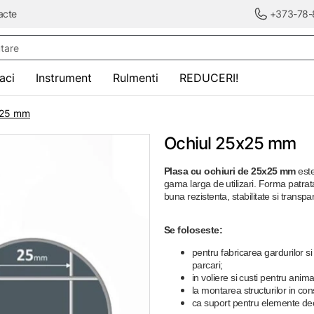
acte
+373-78-
re
saci
Instrument
Rulmenti
REDUCERI!
х25 mm
Ochiul 25х25 mm
Plasa cu ochiuri de 25x25 mm
este
gama larga de utilizari. Forma patrat
buna rezistenta, stabilitate si transpa
Se foloseste:
pentru fabricarea gardurilor si
parcari;
in voliere si custi pentru anima
la montarea structurilor in cons
ca suport pentru elemente dec