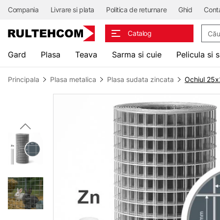
Compania
Livrare si plata
Politica de returnare
Ghid
Cont
Căuta
Catalog
Gard
Plasa
Teava
Sarma si cuie
Pelicula si 
Principala
Plasa metalica
Plasa sudata zincata
Ochiul 25