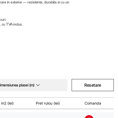
zare in exterior — rezistenta, durabila si cu un
ouri.
, cu TVA inclus.
Resetare
imensiunea plasei (m)
 m2 (lei)
Pret rulou (lei)
Comanda