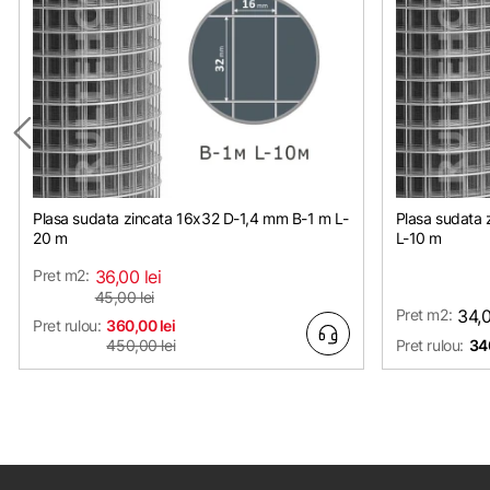
Plasa sudata zincata 16х32 D-1,4 mm B-1 m L-
Plasa sudata
20 m
L-10 m
Pret m2:
36,00 lei
45,00 lei
Pret m2:
34,0
Pret rulou:
360,00 lei
450,00 lei
Pret rulou:
340