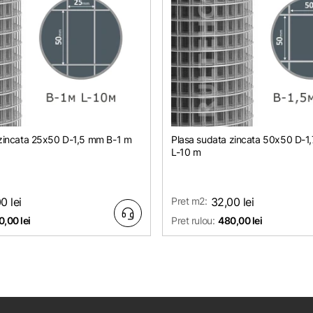
 zincata 25х50 D-1,5 mm B-1 m
Plasa sudata zincata 50х50 D-1
L-10 m
0 lei
Pret m2:
32,00 lei
,00 lei
Pret rulou:
480,00 lei