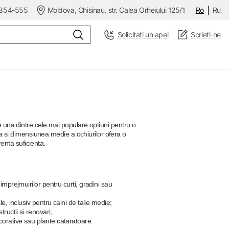
854-555
Moldova, Chisinau, str. Calea Orheiului 125/1
Ro
Ru
Solicitati un apel
Scrieti-ne
 una dintre cele mai populare optiuni pentru o
a si dimensiunea medie a ochiurilor ofera o
renta suficienta.
 imprejmuirilor pentru curti, gradini sau
le, inclusiv pentru caini de talie medie;
tructii si renovari;
orative sau plante cataratoare.