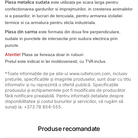
Plasa metalica sudata
este utilizata pe scara larga pentru
confectionarea gardurilor si imprejmuirilor, in cresterea animalelor
si a pasarilor, in lucrari de tencuiala, pentru armarea izolatiei
termice si ca armatura pentru sticla industriala.
Plasa din sarma
este formata din doua fire perpendiculare,
sudate in punctele de intersectie prin sudura electrica prin
puncte.
Atentie!
Plasa se livreaza doar in rulouri.
Pretul este indicat in lei moldovenesti, cu TVA inclus.
*Toate informațiile de pe site-ul www.rultehcom.com, inclusiv
prețurile, specificațiile și imaginile produselor, sunt doar cu titlu
informativ și nu reprezintă o ofertă publică. Specificațiile
produsului și echipamentele pot fi modificate de producător
fără notificare prealabilă. Pentru informații detaliate despre
disponibilitatea și costul bunurilor și serviciilor, vă rugăm să
sunați la: +373 78 854-555.
Produse recomandate