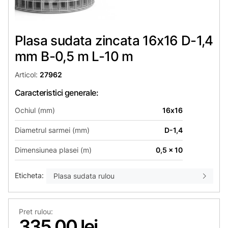
Plasa sudata zincata 16х16 D-1,4
mm B-0,5 m L-10 m
Articol:
27962
Caracteristici generale:
Ochiul (mm)
16х16
Diametrul sarmei (mm)
D-1,4
Dimensiunea plasei (m)
0,5 x 10
Eticheta:
Plasa sudata rulou
Pret rulou:
335,00 lei