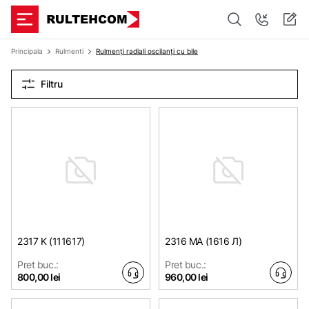
Principala
Rulmenti
Rulmenți radiali oscilanți cu bile
Filtru
2317 K (111617)
2316 MA (1616 Л)
Pret buc.:
Pret buc.:
800,00 lei
960,00 lei