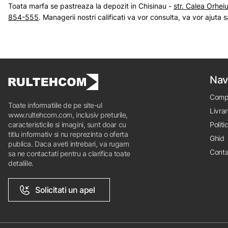
Toata marfa se pastreaza la depozit in Chisinau -
str. Calea Orheiu
854-555
.
Managerii nostri calificati va vor consulta, va vor ajuta 
Nav
Comp
Toate informatiile de pe site-ul
Livrar
www.rultehcom.com, inclusiv preturile,
caracteristicile si imagini, sunt doar cu
Politi
titlu informativ si nu reprezinta o oferta
Ghid
publica. Daca aveti intrebari, va rugam
Conta
sa ne contactati pentru a clarifica toate
detaliile.
Solicitati un apel