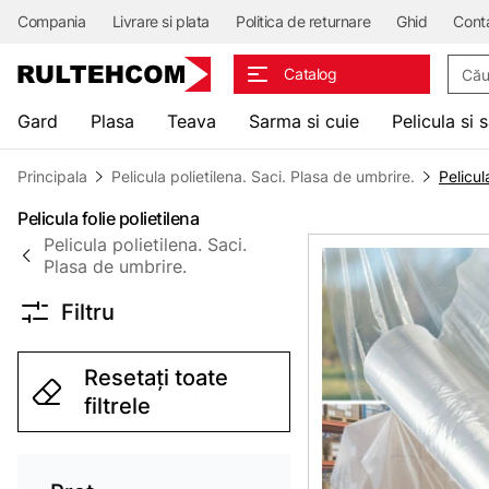
Compania
Livrare si plata
Politica de returnare
Ghid
Cont
Căuta
Catalog
Gard
Plasa
Teava
Sarma si cuie
Pelicula si 
Principala
Pelicula polietilena. Saci. Plasa de umbrire.
Pelicul
Pelicula folie polietilena
Pelicula polietilena. Saci.
Plasa de umbrire.
Filtru
Resetați toate
filtrele