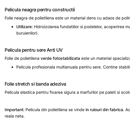
Pelicula neagra pentru constructii
Folie neagra de polietilena este un material dens cu adaos de poli
Utilizare:
Hidroizolarea fundatiilor si podelelor, acoperirea m
buruienilor).
Pelicula pentru sere Anti UV
Folie de polietilena
verde fotostabilizata
este un material specializa
Pelicula profesionala multianuala pentru sere. Contine stabi
Folie stretch si banda adeziva
Pelicula elastica pentru fixarea sigura a marfurilor pe paleti si sc
Important:
Pelicula din polietilena se vinde
in rulouri din fabrica
. A
reala neta.