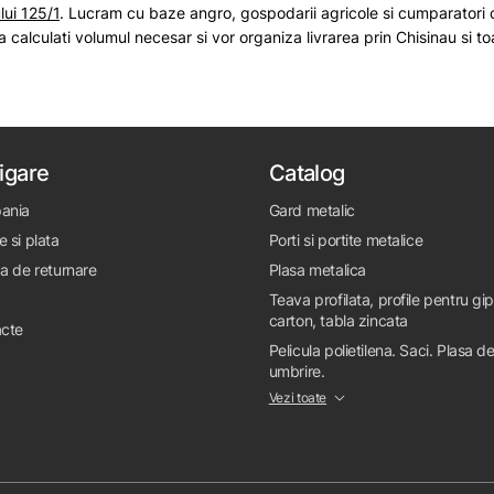
lui 125/1
. Lucram cu baze angro, gospodarii agricole si cumparatori 
sa calculati volumul necesar si vor organiza livrarea prin Chisinau si 
igare
Catalog
ania
Gard metalic
e si plata
Porti si portite metalice
ca de returnare
Plasa metalica
Teava profilata, profile pentru gi
carton, tabla zincata
cte
Pelicula polietilena. Saci. Plasa d
umbrire.
Vezi toate