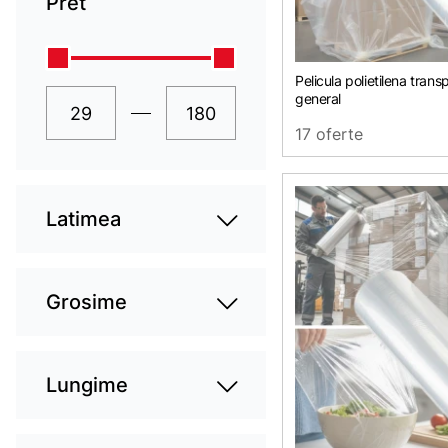
Pret
Pelicula polietilena trans
general
17 oferte
Latimea
Grosime
Lungime