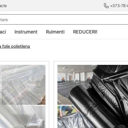
acte
+373-78-
re
saci
Instrument
Rulmenti
REDUCERI!
a folie polietilena