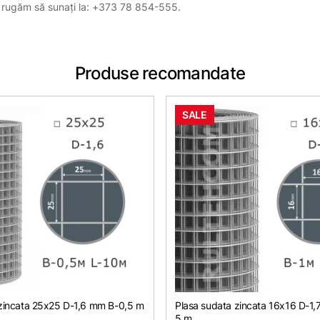
, vă rugăm să sunați la: +373 78 854-555.
Produse recomandate
SALE
 zincata 25х25 D-1,6 mm B-0,5 m
Plasa sudata zincata 16х16 D-1,
5 m