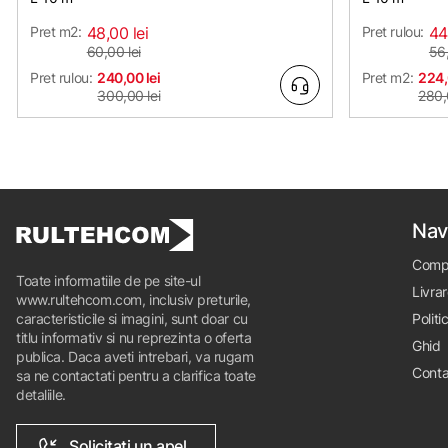
Pret m2:
48,00 lei
Pret rulou:
44
60,00 lei
56,
Pret rulou:
240,00 lei
Pret m2:
224,
300,00 lei
280,
Nav
Comp
Toate informatiile de pe site-ul
Livrar
www.rultehcom.com, inclusiv preturile,
caracteristicile si imagini, sunt doar cu
Politi
titlu informativ si nu reprezinta o oferta
Ghid
publica. Daca aveti intrebari, va rugam
Conta
sa ne contactati pentru a clarifica toate
detaliile.
Solicitati un apel