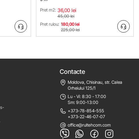
Pret m2:
36,00 lei
45,00 lei
Pret rulou:
180,00 lei
225,00 lei
Contacte
Moldova, Chisinau, str. Calea
Orheiului 125/1
Lu - Vi: 8:30 - 17:00
Sm: 9:00-13:00
ps-
+373-78-854-555
+373-22-46-07-07
e
office@rultehcom.com