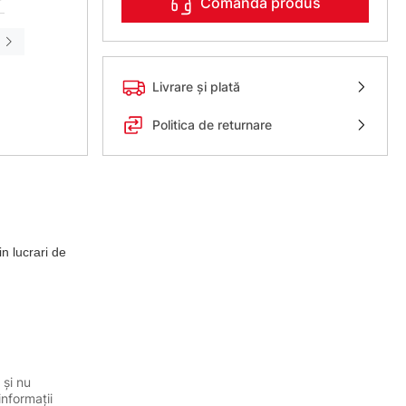
Comanda produs
Livrare și plată
Politica de returnare
in lucrari de
 și nu
informații