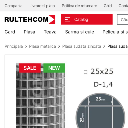
Compania
Livrare si plata
Politica de returnare
Ghid
Cont
Căuta
Catalog
Gard
Plasa
Teava
Sarma si cuie
Pelicula si 
Principala
Plasa metalica
Plasa sudata zincata
Plasa suda
SALE
NEW