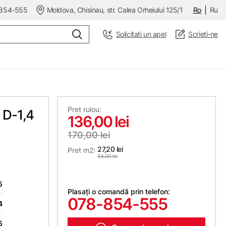
854-555
Moldova, Chisinau, str. Calea Orheiului 125/1
Ro
Ru
Solicitati un apel
Scrieti-ne
Pret rulou:
 D-1,4
136,00 lei
170,00 lei
27,20 lei
Pret m2:
34,00 lei
5
Plasați o comandă prin telefon:
078-854-555
4
5