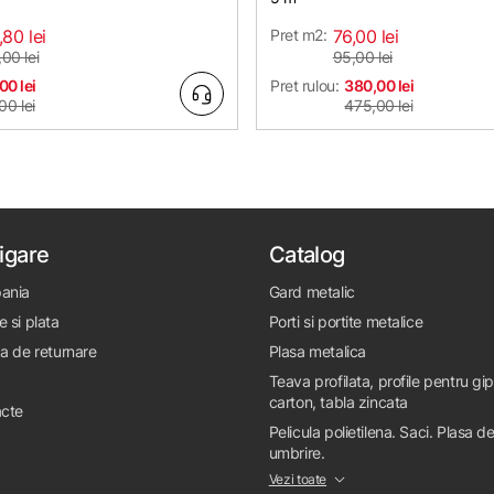
,80 lei
Pret m2:
76,00 lei
00 lei
95,00 lei
00 lei
Pret rulou:
380,00 lei
00 lei
475,00 lei
igare
Catalog
ania
Gard metalic
e si plata
Porti si portite metalice
ca de returnare
Plasa metalica
Teava profilata, profile pentru gi
carton, tabla zincata
cte
Pelicula polietilena. Saci. Plasa d
umbrire.
Vezi toate