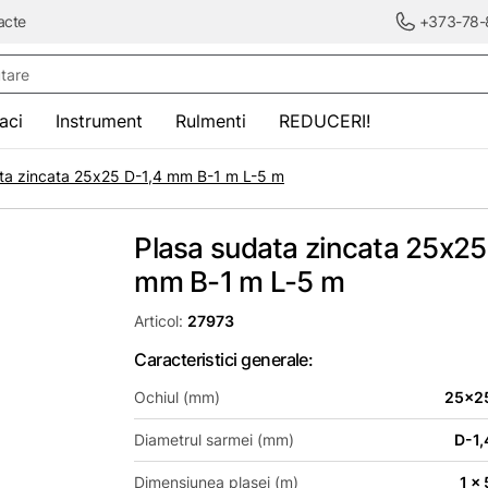
acte
+373-78-
re
saci
Instrument
Rulmenti
REDUCERI!
ta zincata 25х25 D-1,4 mm B-1 m L-5 m
Plasa sudata zincata 25х25
mm B-1 m L-5 m
Articol:
27973
Caracteristici generale:
Ochiul (mm)
25x2
Diametrul sarmei (mm)
D-1,
Dimensiunea plasei (m)
1 x 