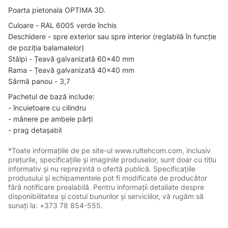
Poarta pietonala OPTIMA 3D.
Culoare - RAL 6005 verde închis
Deschidere - spre exterior sau spre interior (reglabilă în funcție
de poziția balamalelor)
Stâlpi - Țeavă galvanizată 60x40 mm
Rama - Țeavă galvanizată 40x40 mm
Sârmă panou - 3,7
Pachetul de bază include:
- încuietoare cu cilindru
- mânere pe ambele părți
- prag detașabil
*Toate informațiile de pe site-ul www.rultehcom.com, inclusiv
prețurile, specificațiile și imaginile produselor, sunt doar cu titlu
informativ și nu reprezintă o ofertă publică. Specificațiile
produsului și echipamentele pot fi modificate de producător
fără notificare prealabilă. Pentru informații detaliate despre
disponibilitatea și costul bunurilor și serviciilor, vă rugăm să
sunați la: +373 78 854-555.