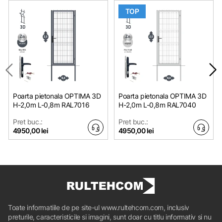
TOP
Poarta pietonala OPTIMA 3D
Poarta pietonala OPTIMA 3D
H-2,0m L-0,8m RAL7016
H-2,0m L-0,8m RAL7040
Pret buc.:
Pret buc.:
4950,00 lei
4950,00 lei
Toate informatiile de pe site-ul www.rultehcom.com, inclusiv
preturile, caracteristicile si imagini, sunt doar cu titlu informativ si nu