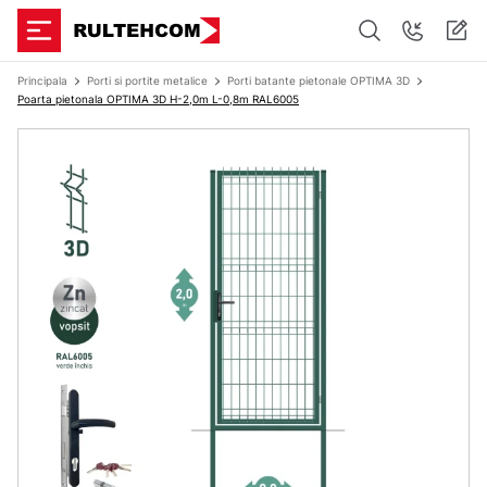
Principala
Porti si portite metalice
Porti batante pietonale OPTIMA 3D
Poarta pietonala OPTIMA 3D H-2,0m L-0,8m RAL6005