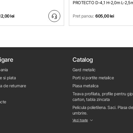
PROTECTO D-4,1 H-2,0m L-2,5
12,00 lei
Pret panou:
605,00 lei
igare
Catalog
ania
Gard metalic
e si plata
Porti si portite metalice
ca de returnare
Plasa metalica
Teava profilata, profile pentru gi
carton, tabla zincata
cte
Pelicula polietilena. Saci. Plasa d
umbrire.
Vezi toate