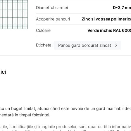
Diametrul sarmei
D-3,7 m
Acoperire panouri
Zinc si vopsea polimeric
Culoare
Verde inchis RAL 600
Eticheta:
Panou gard bordurat zincat
ici
 cu un buget limitat, atunci când este nevoie de un gard mai fiabil de
entară în timpul folosinței.
le, specificațiile și imaginile produselor, sunt doar cu titlu informativ