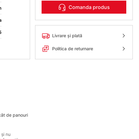
Comanda produs
m
a
5
Livrare și plată
Politica de returnare
cât de panouri
 și nu