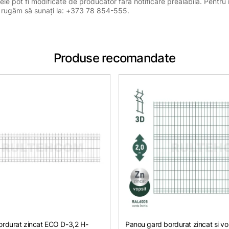
ele pot fi modificate de producător fără notificare prealabilă. Pentru 
, vă rugăm să sunați la: +373 78 854-555.
Produse recomandate
rdurat zincat ЕСО D-3,2 H-
Panou gard bordurat zincat si vo