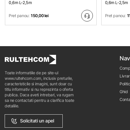
0,6m L-2,5m
0,6m L-2,5m
Pret panou:
150,00 lei
Pret panou:
1
Nav
Comp
Toate informatiile de pe site-ul
Livrar
www.rultehcom.com, inclusiv preturile,
caracteristicile si imagini, sunt doar cu
Politi
titlu informativ si nu reprezinta o oferta
Ghid
publica. Daca aveti intrebari, va rugam
Conta
sa ne contactati pentru a clarifica toate
detaliile.
Solicitati un apel