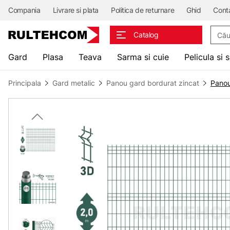
Compania
Livrare si plata
Politica de returnare
Ghid
Cont
Căuta
Catalog
Gard
Plasa
Teava
Sarma si cuie
Pelicula si 
Principala
Gard metalic
Panou gard bordurat zincat
Panou