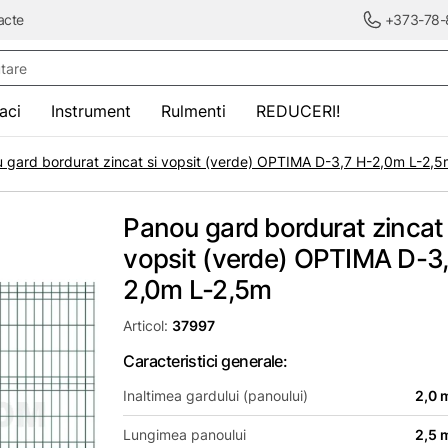
acte
+373-78-
re
saci
Instrument
Rulmenti
REDUCERI!
 gard bordurat zincat si vopsit (verde) OPTIMA D-3,7 H-2,0m L-2,
Panou gard bordurat zincat 
vopsit (verde) OPTIMA D-3
2,0m L-2,5m
Articol:
37997
Caracteristici generale:
Inaltimea gardului (panoului)
2,0 
Lungimea panoului
2,5 