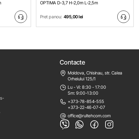
m
OPTIMA D-3,7 H-2,0m L-2,5m
Pret panou:
495,00 lei
Contacte
Moldova, Chisinau, str. Calea
Orheiului 125/1
Lu - Vi: 8:30 - 17:00
Sm: 9:00-13:00
ps-
+373-78-854-555
+373-22-46-07-07
e
office@rultehcom.com