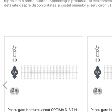
reprezintă o ofertă publică. Specificațiile produsului și echipament
detaliate despre disponibilitatea și costul bunurilor și serviciilor
Panou gard bordurat zincat OPTIMA D-3,7 H-
Panou gard bo