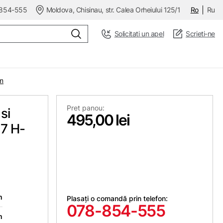
854-555
Moldova, Chisinau, str. Calea Orheiului 125/1
Ro
Ru
Solicitati un apel
Scrieti-ne
5m
Pret panou:
si
495,00 lei
,7 H-
m
Plasați o comandă prin telefon:
078-854-555
m