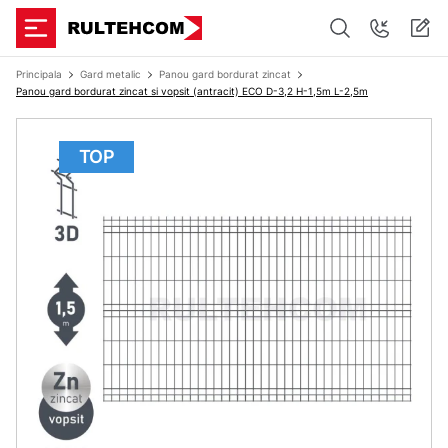
Principala
Gard metalic
Panou gard bordurat zincat
Panou gard bordurat zincat si vopsit (antracit) ECO D-3,2 H-1,5m L-2,5m
TOP