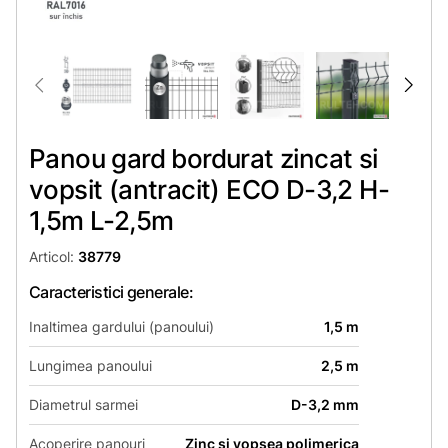
Panou gard bordurat zincat si
vopsit (antracit) ECO D-3,2 H-
1,5m L-2,5m
Articol:
38779
Caracteristici generale:
Inaltimea gardului (panoului)
1,5 m
Lungimea panoului
2,5 m
Diametrul sarmei
D-3,2 mm
Acoperire panouri
Zinc si vopsea polimerica