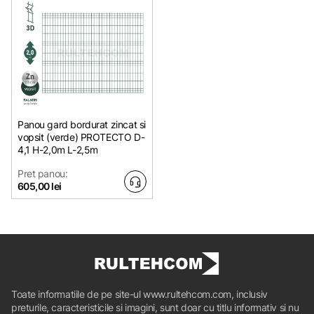
Panou gard bordurat zincat si
vopsit (verde) PROTECTO D-
4,1 H-2,0m L-2,5m
Pret panou:
605,00 lei
Toate informatiile de pe site-ul www.rultehcom.com, inclusiv
preturile, caracteristicile si imagini, sunt doar cu titlu informativ si nu