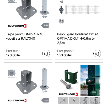
Talpa pentru stâlp 40x40
Panou gard bordurat zincat
vopsit sur RAL7040
OPTIMA D-3,7 H-0,6m L-
2,5m
Pret buc.:
Pret panou:
120,00 lei
150,00 lei