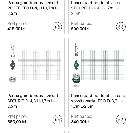
Panou gard bordurat zincat
Panou gard bordurat zincat
PROTECTO D-4,1 H-1,7m L-
SECURIT D-4,4 H-1,7m L-
2,5m
2,5m
Pret panou:
Pret panou:
415,00 lei
500,00 lei
Panou gard bordurat zincat
Panou gard bordurat zincat si
SECURIT D-4,8 H-1,7m L-
vopsit (verde) ECO D-3,2 H-
2,5m
1,7m L-2,5m
Pret panou:
Pret panou:
560,00 lei
340,00 lei