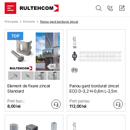
Principala
Etichete
Panou gard bordurat zincat
TOP
Element de fixare zincat
Panou gard bordurat zincat
Standard
ЕСО D-3,2 H-0,6m L-2,5m
Pret buc.:
Pret panou:
8,00 lei
112,00 lei