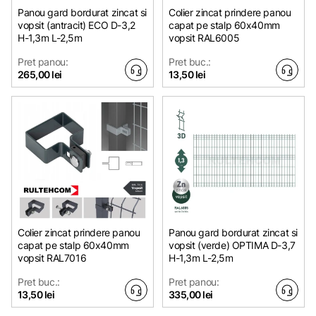
Panou gard bordurat zincat si
Colier zincat prindere panou
vopsit (antracit) ECO D-3,2
capat pe stalp 60x40mm
H-1,3m L-2,5m
vopsit RAL6005
Pret panou:
Pret buc.:
265,00 lei
13,50 lei
Colier zincat prindere panou
Panou gard bordurat zincat si
capat pe stalp 60x40mm
vopsit (verde) OPTIMA D-3,7
vopsit RAL7016
H-1,3m L-2,5m
Pret buc.:
Pret panou:
13,50 lei
335,00 lei