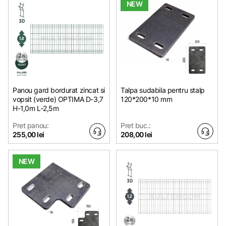
NEW
Panou gard bordurat zincat si
Talpa sudabila pentru stalp
vopsit (verde) OPTIMA D-3,7
120*200*10 mm
H-1,0m L-2,5m
Pret panou:
Pret buc.:
255,00 lei
208,00 lei
NEW