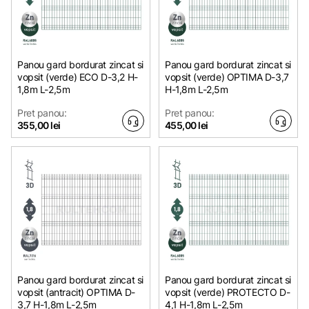
Panou gard bordurat zincat si
Panou gard bordurat zincat si
vopsit (verde) ECO D-3,2 H-
vopsit (verde) OPTIMA D-3,7
1,8m L-2,5m
H-1,8m L-2,5m
Pret panou:
Pret panou:
355,00 lei
455,00 lei
Panou gard bordurat zincat si
Panou gard bordurat zincat si
vopsit (antracit) OPTIMA D-
vopsit (verde) PROTECTO D-
3,7 H-1,8m L-2,5m
4,1 H-1,8m L-2,5m