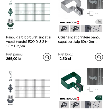
Panou gard bordurat zincat si
Colier zincat prindere panou
vopsit (verde) ECO D-3,2 H-
capat pe stalp 60x40mm
1,3m L-2,5m
Pret panou:
Pret buc.:
265,00 lei
12,50 lei