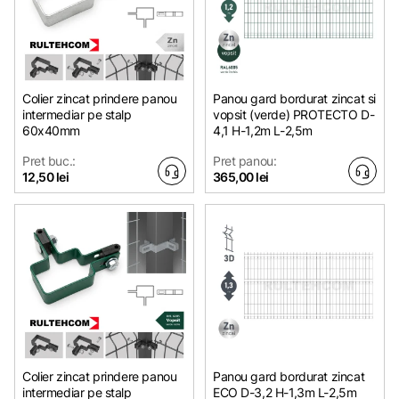
Colier zincat prindere panou
Panou gard bordurat zincat si
intermediar pe stalp
vopsit (verde) PROTECTO D-
60x40mm
4,1 H-1,2m L-2,5m
Pret buc.:
Pret panou:
12,50 lei
365,00 lei
Colier zincat prindere panou
Panou gard bordurat zincat
intermediar pe stalp
ECO D-3,2 H-1,3m L-2,5m