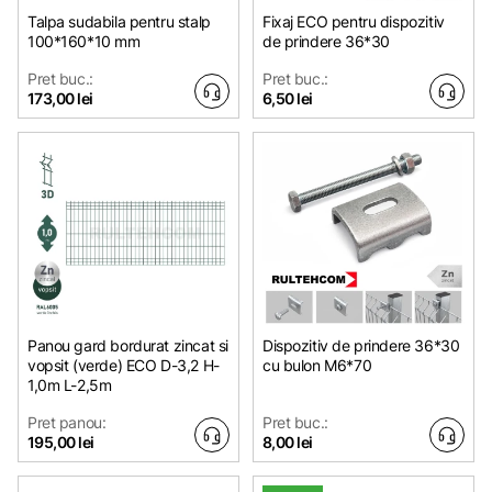
Talpa sudabila pentru stalp
Fixaj ECO pentru dispozitiv
100*160*10 mm
de prindere 36*30
Pret buc.:
Pret buc.:
173,00 lei
6,50 lei
Panou gard bordurat zincat si
Dispozitiv de prindere 36*30
vopsit (verde) ECO D-3,2 H-
cu bulon M6*70
1,0m L-2,5m
Pret panou:
Pret buc.:
195,00 lei
8,00 lei