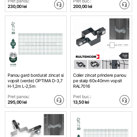
Pret panou:
Pret buc.:
230,00 lei
200,00 lei
Panou gard bordurat zincat si
Colier zincat prindere panou
vopsit (verde) OPTIMA D-3,7
pe stalp 60x40mm vopsit
H-1,2m L-2,5m
RAL7016
Pret panou:
Pret buc.:
295,00 lei
13,50 lei