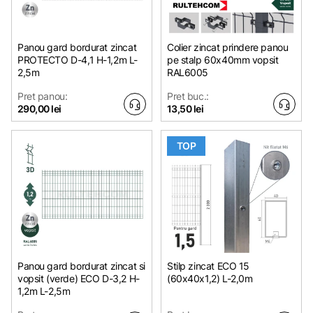
Panou gard bordurat zincat
Colier zincat prindere panou
PROTECTO D-4,1 H-1,2m L-
pe stalp 60x40mm vopsit
2,5m
RAL6005
Pret panou:
Pret buc.:
290,00 lei
13,50 lei
TOP
Panou gard bordurat zincat si
Stilp zincat ЕСО 15
vopsit (verde) ECO D-3,2 H-
(60х40x1,2) L-2,0m
1,2m L-2,5m