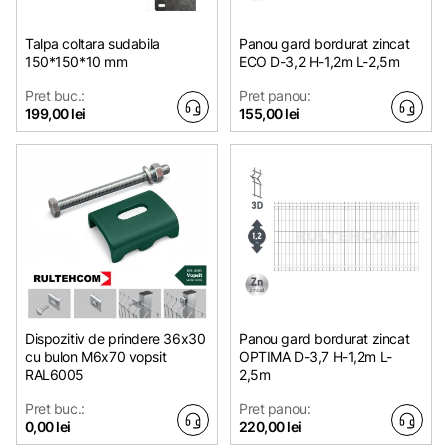
Talpa coltara sudabila
Panou gard bordurat zincat
150*150*10 mm
ECO D-3,2 H-1,2m L-2,5m
Pret buc.:
Pret panou:
199,00 lei
155,00 lei
Dispozitiv de prindere 36x30
Panou gard bordurat zincat
cu bulon M6x70 vopsit
OPTIMA D-3,7 H-1,2m L-
RAL6005
2,5m
Pret buc.:
Pret panou:
0,00 lei
220,00 lei