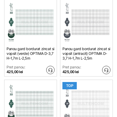
Panou gard bordurat zincat si
Panou gard bordurat zincat si
vopsit (verde) OPTIMA D-3,7
vopsit (antracit) OPTIMA D-
H-1,7m L-2,5m
3,7 H-1,7m L-2,5m
Pret panou:
Pret panou:
425,00 lei
425,00 lei
TOP