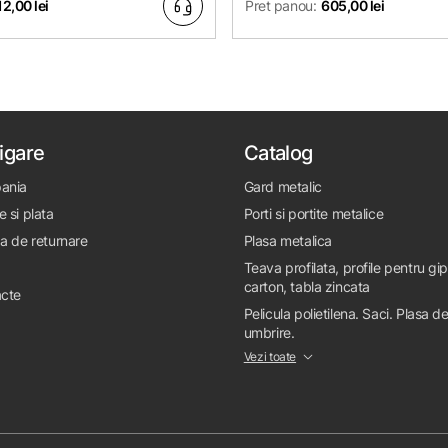
12,00 lei
Pret panou:
605,00 lei
igare
Catalog
ania
Gard metalic
e si plata
Porti si portite metalice
ca de returnare
Plasa metalica
Teava profilata, profile pentru gi
carton, tabla zincata
cte
Pelicula polietilena. Saci. Plasa d
umbrire.
Vezi toate