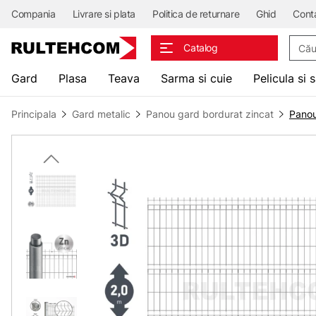
Compania
Livrare si plata
Politica de returnare
Ghid
Cont
Căuta
Catalog
Gard
Plasa
Teava
Sarma si cuie
Pelicula si 
Principala
Gard metalic
Panou gard bordurat zincat
Panou