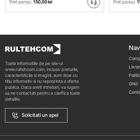
Pret panou:
150,00 lei
Pret panou:
1
Nav
Comp
Toate informatiile de pe site-ul
Livrar
www.rultehcom.com, inclusiv preturile,
caracteristicile si imagini, sunt doar cu
Politi
titlu informativ si nu reprezinta o oferta
Ghid
publica. Daca aveti intrebari, va rugam
Conta
sa ne contactati pentru a clarifica toate
detaliile.
Solicitati un apel