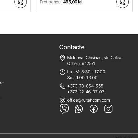
Pret panou:
495,00 lei
Contacte
Moldova, Chisinau, str. Calea
Orheiului 125/1
Lu - Vi: 8:30 - 17:00
Sm: 9:00-13:00
ps-
+373-78-854-555
+373-22-46-07-07
e
office@rultehcom.com