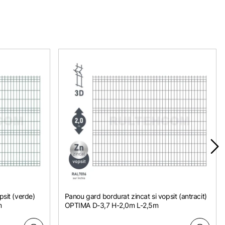
psit (verde)
Panou gard bordurat zincat si vopsit (antracit)
m
OPTIMA D-3,7 H-2,0m L-2,5m