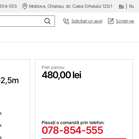
854-555
Moldova, Chisinau, str. Calea Orheiului 125/1
Ro
Ru
Solicitati un apel
Scrieti-ne
Pret panou:
480,00 lei
-2,5m
m
Plasați o comandă prin telefon:
m
078-854-555
m