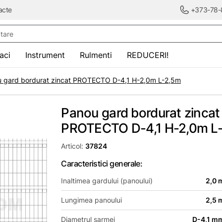
acte
+373-78-
re
saci
Instrument
Rulmenti
REDUCERI!
 gard bordurat zincat PROTECTO D-4,1 H-2,0m L-2,5m
Panou gard bordurat zincat
PROTECTO D-4,1 H-2,0m L
Articol:
37824
Caracteristici generale:
Inaltimea gardului (panoului)
2,0 
Lungimea panoului
2,5 
Diametrul sarmei
D-4,1 m