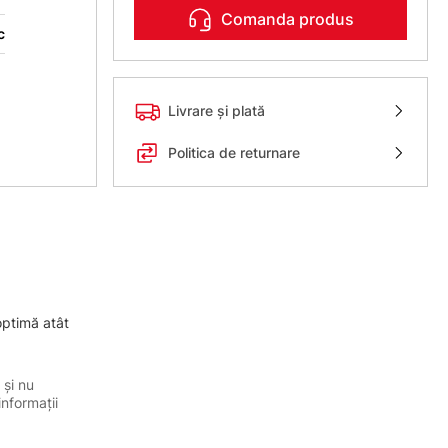
Comanda produs
c
Livrare și plată
Politica de returnare
optimă atât
 și nu
informații