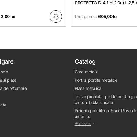
PROTECTO D-4,1 H-2,0m L-2,5
12,00 lei
Pret panou:
605,00 lei
igare
Catalog
ania
Gard metalic
e si plata
Porti si portite metalice
ca de returnare
Plasa metalica
Teava profilata, profile pentru gi
carton, tabla zincata
cte
Pelicula polietilena. Saci. Plasa d
umbrire.
Vezi toate