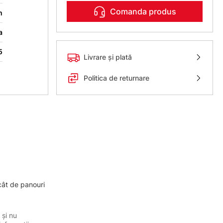
Comanda produs
m
a
5
Livrare și plată
Politica de returnare
cât de panouri
 și nu