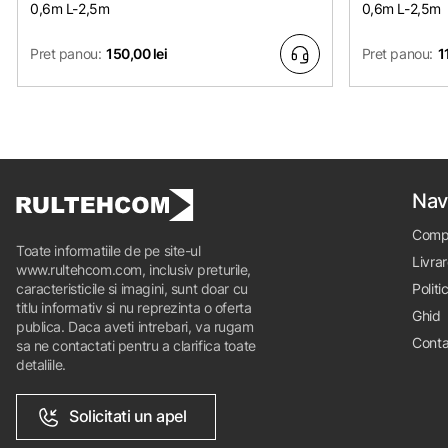
0,6m L-2,5m
0,6m L-2,5m
Pret panou:
150,00 lei
Pret panou:
1
Nav
Comp
Toate informatiile de pe site-ul
Livrar
www.rultehcom.com, inclusiv preturile,
caracteristicile si imagini, sunt doar cu
Politi
titlu informativ si nu reprezinta o oferta
Ghid
publica. Daca aveti intrebari, va rugam
Conta
sa ne contactati pentru a clarifica toate
detaliile.
Solicitati un apel