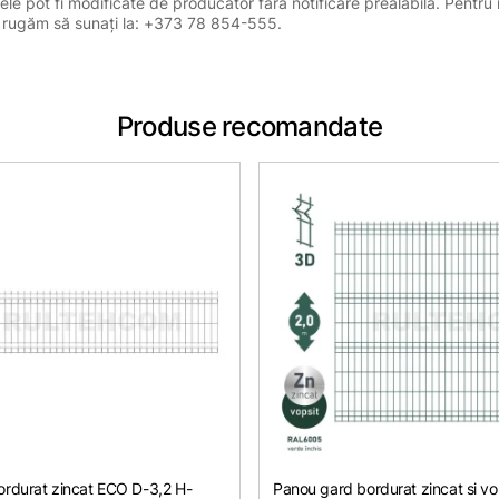
ele pot fi modificate de producător fără notificare prealabilă. Pentru 
, vă rugăm să sunați la: +373 78 854-555.
Produse recomandate
rdurat zincat ЕСО D-3,2 H-
Panou gard bordurat zincat si vo