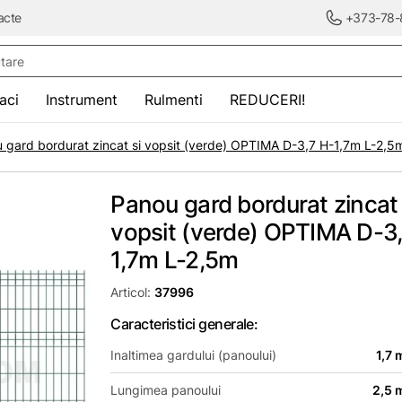
acte
+373-78-
re
saci
Instrument
Rulmenti
REDUCERI!
 gard bordurat zincat si vopsit (verde) OPTIMA D-3,7 H-1,7m L-2,5
Panou gard bordurat zincat 
vopsit (verde) OPTIMA D-3
1,7m L-2,5m
Articol:
37996
Caracteristici generale:
Inaltimea gardului (panoului)
1,7 
Lungimea panoului
2,5 