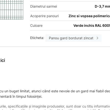
Diametrul sarmei
D-3,7 m
Acoperire panouri
Zinc si vopsea polimeric
Culoare
Verde inchis RAL 600
Eticheta:
Panou gard bordurat zincat
ici
 cu un buget limitat, atunci când este nevoie de un gard mai fiabil de
entară în timpul folosinței.
le, specificațiile și imaginile produselor, sunt doar cu titlu informativ