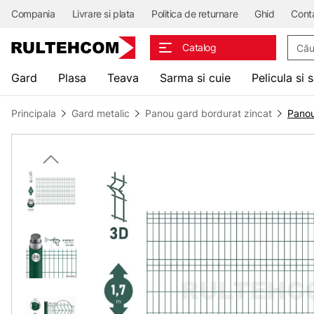
Compania
Livrare si plata
Politica de returnare
Ghid
Cont
Căuta
Catalog
Gard
Plasa
Teava
Sarma si cuie
Pelicula si 
Principala
Gard metalic
Panou gard bordurat zincat
Panou