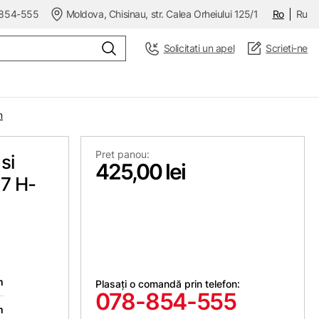
854-555
Moldova, Chisinau, str. Calea Orheiului 125/1
Ro
Ru
Solicitati un apel
Scrieti-ne
m
Pret panou:
si
425,00 lei
,7 H-
m
Plasați o comandă prin telefon:
078-854-555
m