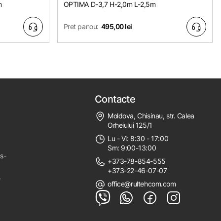
m
OPTIMA D-3,7 H-2,0m L-2,5m
Pret panou:
495,00 lei
Contacte
Moldova, Chisinau, str. Calea
Orheiului 125/1
Lu - Vi: 8:30 - 17:00
Sm: 9:00-13:00
ps-
+373-78-854-555
+373-22-46-07-07
e
office@rultehcom.com