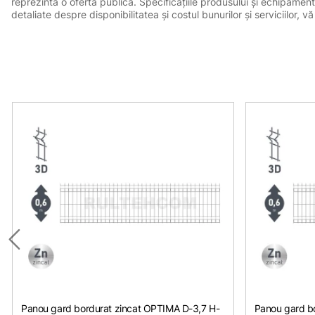
reprezintă o ofertă publică. Specificațiile produsului și echipament
detaliate despre disponibilitatea și costul bunurilor și serviciilor
Panou gard bordurat zincat OPTIMA D-3,7 H-
Panou gard bo