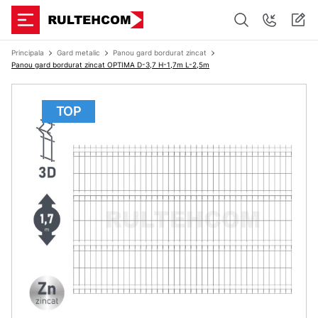
Principala
Gard metalic
Panou gard bordurat zincat
Panou gard bordurat zincat OPTIMA D-3,7 H-1,7m L-2,5m
TOP