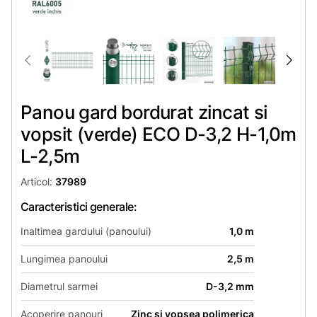
Panou gard bordurat zincat si
vopsit (verde) ECO D-3,2 H-1,0m
L-2,5m
Articol:
37989
Caracteristici generale:
Inaltimea gardului (panoului)
1,0 m
Lungimea panoului
2,5 m
Diametrul sarmei
D-3,2 mm
Acoperire panouri
Zinc si vopsea polimerica