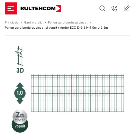
Principala
Gard metalic
Panou gard bordurat zincat
Panou gard bordurat zincat si vopsit (verde) ECO D-3,2 H-1,0m L-2,5m