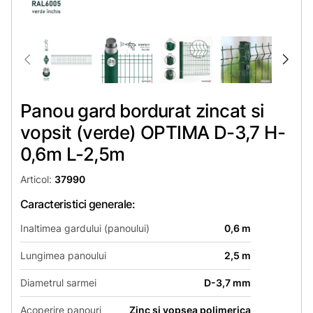
Panou gard bordurat zincat si
vopsit (verde) OPTIMA D-3,7 H-
0,6m L-2,5m
Articol:
37990
Caracteristici generale:
Inaltimea gardului (panoului)
0,6 m
Lungimea panoului
2,5 m
Diametrul sarmei
D-3,7 mm
Acoperire panouri
Zinc si vopsea polimerica