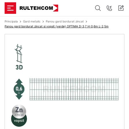
Principala
Gard metalic
Panou gard bordurat zincat
Panou gard bordurat zincat si vopsit (verde) OPTIMA D-3,7 H-0,6m L-2,5m