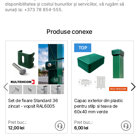
disponibilitatea și costul bunurilor și serviciilor, vă rugăm să
sunați la: +373 78 854-555.
Produse conexe
TOP
Set de fixare Standard 36
Capac exterior din plastic
zincat - vopsit RAL6005
pentru stilp si teava de
60x40 mm verde
Pret buc.:
Pret buc.:
12,00 lei
6,00 lei