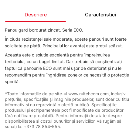
Descriere
Caracteristici
Panou gard bordurat zincat. Seria ECO.
În ciuda rezistenței sale moderate, aceste panouri sunt foarte
solicitate pe piață. Principalul lor avantaj este prețul scăzut.
Aceasta este o soluție excelentă pentru împrejmuirea
teritoriului, cu un buget limitat. Dar trebuie să conștientizați
faptul că panourile ECO sunt mai ușor de deteriorat și nu le
recomandăm pentru îngrădirea zonelor ce necesită o protecție
sporită.
*Toate informațiile de pe site-ul www.rultehcom.com, inclusiv
prețurile, specificațiile și imaginile produselor, sunt doar cu titlu
informativ și nu reprezintă o ofertă publică. Specificațiile
produsului și echipamentele pot fi modificate de producător
fără notificare prealabilă. Pentru informații detaliate despre
disponibilitatea și costul bunurilor și serviciilor, vă rugăm să
sunați la: +373 78 854-555.