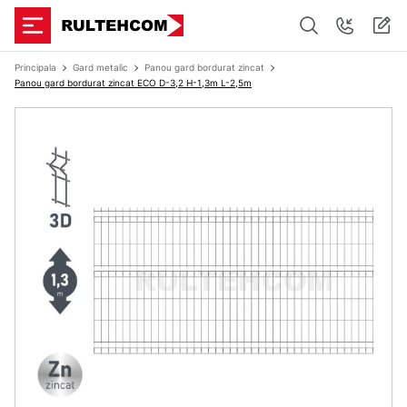
Principala
Gard metalic
Panou gard bordurat zincat
Panou gard bordurat zincat ECO D-3,2 H-1,3m L-2,5m