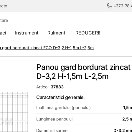
acte
+373-78-
re
saci
Instrument
Rulmenti
REDUCERI!
 gard bordurat zincat ECO D-3,2 H-1,5m L-2,5m
Panou gard bordurat zinca
D-3,2 H-1,5m L-2,5m
Articol:
37883
Caracteristici generale:
Inaltimea gardului (panoului)
1,5 
Lungimea panoului
2,5 
Diametrul sarmei
D-3,2 m