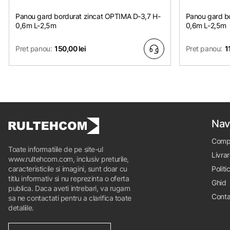
Panou gard bordurat zincat OPTIMA D-3,7 H-
Panou gard bo
0,6m L-2,5m
0,6m L-2,5m
Pret panou:
150,00 lei
Pret panou:
1
Nav
Comp
Toate informatiile de pe site-ul
Livrar
www.rultehcom.com, inclusiv preturile,
caracteristicile si imagini, sunt doar cu
Politi
titlu informativ si nu reprezinta o oferta
Ghid
publica. Daca aveti intrebari, va rugam
Conta
sa ne contactati pentru a clarifica toate
detaliile.