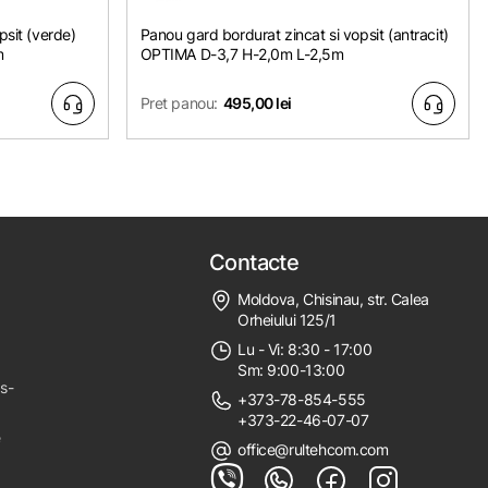
psit (verde)
Panou gard bordurat zincat si vopsit (antracit)
m
OPTIMA D-3,7 H-2,0m L-2,5m
Pret panou:
495,00 lei
Contacte
Moldova, Chisinau, str. Calea
Orheiului 125/1
Lu - Vi: 8:30 - 17:00
Sm: 9:00-13:00
ps-
+373-78-854-555
+373-22-46-07-07
e
office@rultehcom.com