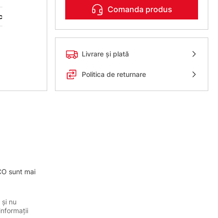
Comanda produs
c
Livrare și plată
Politica de returnare
ECO sunt mai
 și nu
informații