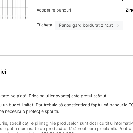
Acoperire panouri
Zin
Eticheta:
Panou gard bordurat zincat
ici
tate pe piață. Principalul lor avantaj este prețul scăzut.
cu un buget limitat. Dar trebuie să conștientizați faptul că panourile 
e necesită o protecție sporită.
le, specificațiile și imaginile produselor, sunt doar cu titlu informativ
ele pot fi modificate de producător fără notificare prealabilă. Pentru 