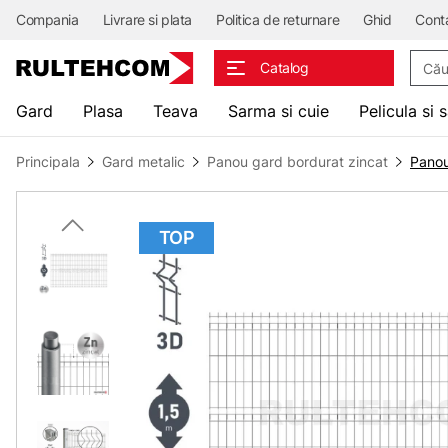
Compania
Livrare si plata
Politica de returnare
Ghid
Cont
Căuta
Catalog
Gard
Plasa
Teava
Sarma si cuie
Pelicula si 
Principala
Gard metalic
Panou gard bordurat zincat
Panou
TOP