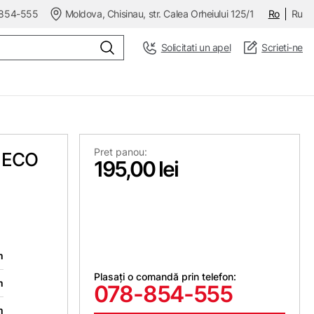
854-555
Moldova, Chisinau, str. Calea Orheiului 125/1
Ro
Ru
Solicitati un apel
Scrieti-ne
Pret panou:
t ECO
195,00 lei
m
Plasați o comandă prin telefon:
m
078-854-555
m