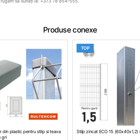
, vă rugăm să sunați la: +373 78 854-555.
Produse conexe
TOP
 din plastic pentru stilp si teava
Stilp zincat ЕСО 15 (60х40x1,2)
gri