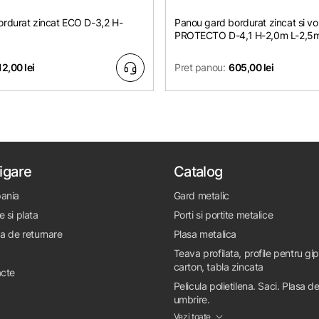
rdurat zincat ЕСО D-3,2 H-
Panou gard bordurat zincat si vo
PROTECTO D-4,1 H-2,0m L-2,5
12,00 lei
Pret panou:
605,00 lei
igare
Catalog
ania
Gard metalic
e si plata
Porti si portite metalice
ca de returnare
Plasa metalica
Teava profilata, profile pentru gi
carton, tabla zincata
cte
Pelicula polietilena. Saci. Plasa d
umbrire.
Vezi toate