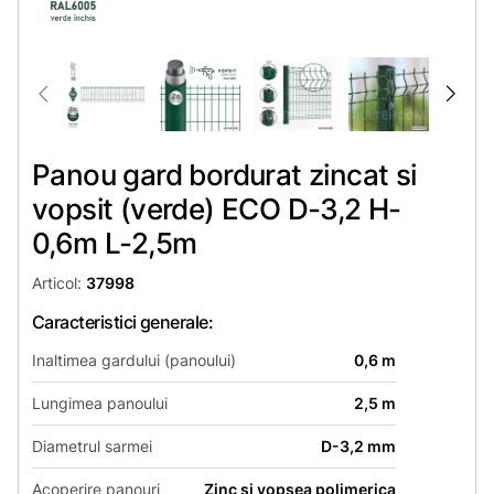
Panou gard bordurat zincat si
vopsit (verde) ECO D-3,2 H-
0,6m L-2,5m
Articol:
37998
Caracteristici generale:
Inaltimea gardului (panoului)
0,6 m
Lungimea panoului
2,5 m
Diametrul sarmei
D-3,2 mm
Acoperire panouri
Zinc si vopsea polimerica