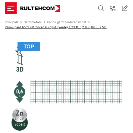
Principala
Gard metalic
Panou gard bordurat zincat
Panou gard bordurat zincat si vopsit (verde) ECO D-3,2 H-0,6m L-2,5m
TOP