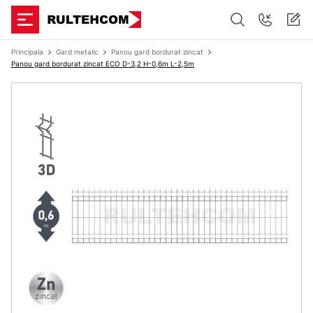
Principala
Gard metalic
Panou gard bordurat zincat
Panou gard bordurat zincat ЕСО D-3,2 H-0,6m L-2,5m