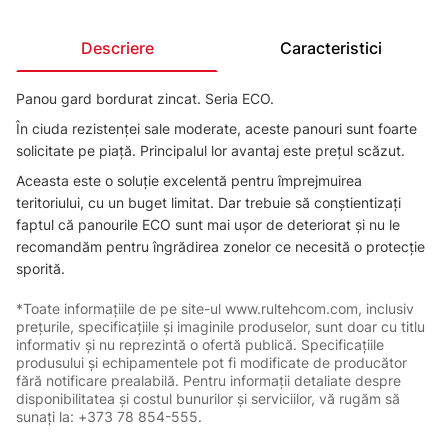
Descriere
Caracteristici
Panou gard bordurat zincat. Seria ECO.
În ciuda rezistenței sale moderate, aceste panouri sunt foarte
solicitate pe piață. Principalul lor avantaj este prețul scăzut.
Aceasta este o soluție excelentă pentru împrejmuirea
teritoriului, cu un buget limitat. Dar trebuie să conștientizați
faptul că panourile ECO sunt mai ușor de deteriorat și nu le
recomandăm pentru îngrădirea zonelor ce necesită o protecție
sporită.
*Toate informațiile de pe site-ul www.rultehcom.com, inclusiv
prețurile, specificațiile și imaginile produselor, sunt doar cu titlu
informativ și nu reprezintă o ofertă publică. Specificațiile
produsului și echipamentele pot fi modificate de producător
fără notificare prealabilă. Pentru informații detaliate despre
disponibilitatea și costul bunurilor și serviciilor, vă rugăm să
sunați la: +373 78 854-555.