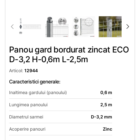
Panou gard bordurat zincat ЕСО
D-3,2 H-0,6m L-2,5m
Articol:
12944
Caracteristici generale:
Inaltimea gardului (panoului)
0,6 m
Lungimea panoului
2,5 m
Diametrul sarmei
D-3,2 mm
Acoperire panouri
Zinc