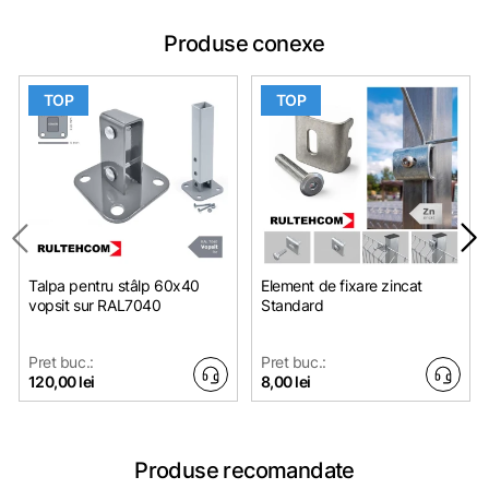
Produse conexe
TOP
TOP
Talpa pentru stâlp 60x40
Element de fixare zincat
vopsit sur RAL7040
Standard
Pret buc.:
Pret buc.:
120,00 lei
8,00 lei
Produse recomandate