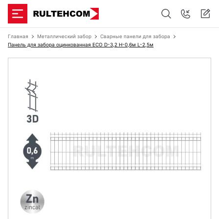
Главная
Металлический забор
Сварные панели для забора
Панель для забора оцинкованная ECO D-3,2 H-0,6м L-2,5м