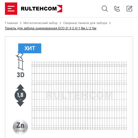
Главная
Металлический забор
Сварные панели для забора
Панель для забора оцинкованная ECO D-3,2 H-1,8м L-2,5м
ХИТ