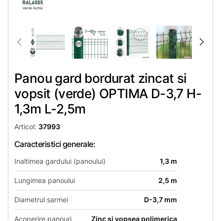
Panou gard bordurat zincat si
vopsit (verde) OPTIMA D-3,7 H-
1,3m L-2,5m
Articol:
37993
Caracteristici generale:
Inaltimea gardului (panoului)
1,3 m
Lungimea panoului
2,5 m
Diametrul sarmei
D-3,7 mm
Acoperire panouri
Zinc si vopsea polimerica