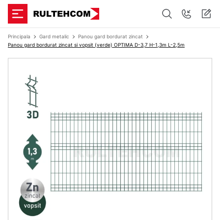
Principala
Gard metalic
Panou gard bordurat zincat
Panou gard bordurat zincat si vopsit (verde) OPTIMA D-3,7 H-1,3m L-2,5m