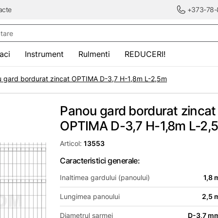
acte
+373-78-
re
saci
Instrument
Rulmenti
REDUCERI!
 gard bordurat zincat OPTIMA D-3,7 H-1,8m L-2,5m
Panou gard bordurat zincat
OPTIMA D-3,7 H-1,8m L-2,
Articol:
13553
Caracteristici generale:
Inaltimea gardului (panoului)
1,8 
Lungimea panoului
2,5 
Diametrul sarmei
D-3,7 m