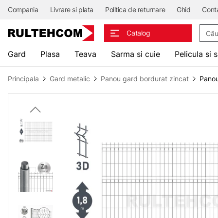
Compania
Livrare si plata
Politica de returnare
Ghid
Cont
Căuta
Catalog
Gard
Plasa
Teava
Sarma si cuie
Pelicula si 
Principala
Gard metalic
Panou gard bordurat zincat
Panou