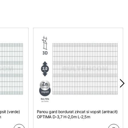
psit (verde)
Panou gard bordurat zincat si vopsit (antracit)
m
OPTIMA D-3,7 H-2,0m L-2,5m