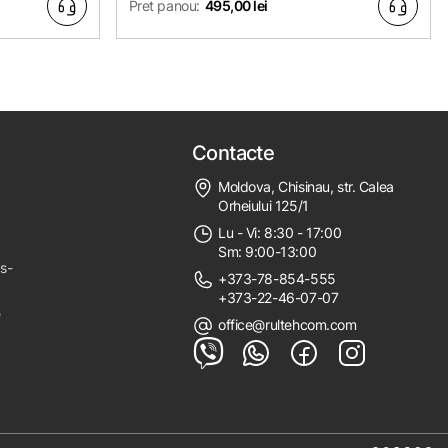
Pret panou:
495,00 lei
Contacte
Moldova, Chisinau, str. Calea
Orheiului 125/1
Lu - Vi: 8:30 - 17:00
Sm: 9:00-13:00
ps-
+373-78-854-555
+373-22-46-07-07
e
office@rultehcom.com