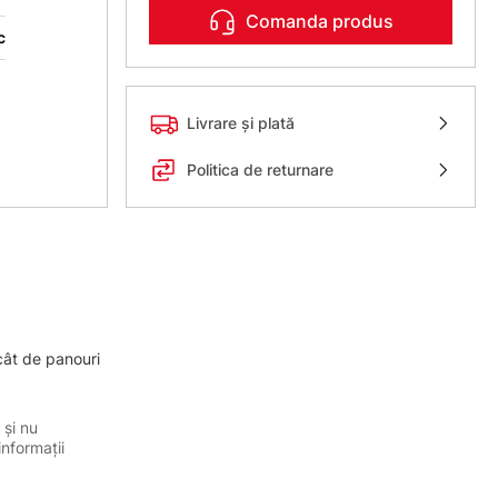
Comanda produs
c
Livrare și plată
Politica de returnare
cât de panouri
 și nu
informații