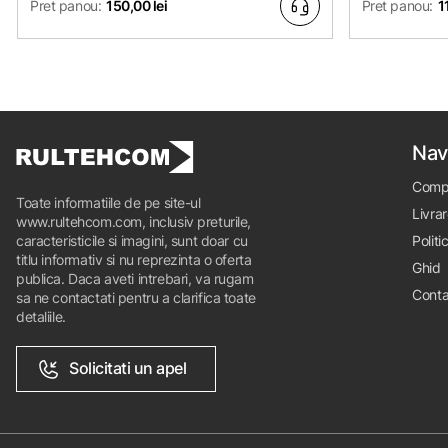
Pret panou:
150,00 lei
Pret panou:
1
Nav
Comp
Toate informatiile de pe site-ul
Livrar
www.rultehcom.com, inclusiv preturile,
caracteristicile si imagini, sunt doar cu
Politi
titlu informativ si nu reprezinta o oferta
Ghid
publica. Daca aveti intrebari, va rugam
Conta
sa ne contactati pentru a clarifica toate
detaliile.
Solicitati un apel