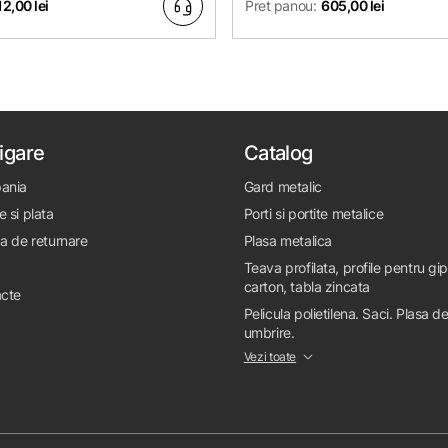
12,00 lei
Pret panou:
605,00 lei
igare
Catalog
ania
Gard metalic
e si plata
Porti si portite metalice
ca de returnare
Plasa metalica
Teava profilata, profile pentru gi
carton, tabla zincata
cte
Pelicula polietilena. Saci. Plasa d
umbrire.
Vezi toate