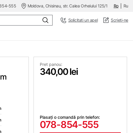
854-555
Moldova, Chisinau, str. Calea Orheiului 125/1
Ro
Ru
Solicitati un apel
Scrieti-ne
Pret panou:
340,00 lei
5m
m
Plasați o comandă prin telefon:
m
078-854-555
m