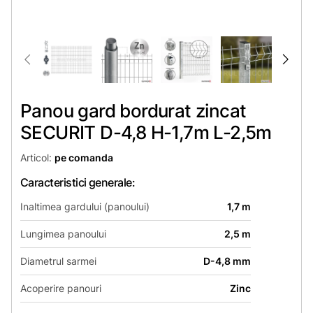
Panou gard bordurat zincat
SECURIT D-4,8 H-1,7m L-2,5m
Articol:
pe comanda
Caracteristici generale:
Inaltimea gardului (panoului)
1,7 m
Lungimea panoului
2,5 m
Diametrul sarmei
D-4,8 mm
Acoperire panouri
Zinc