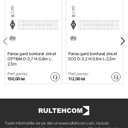
Panou gard bordurat zincat
Panou gard bordurat zincat
OPTIMA D-3,7 H-0,6m L-
ЕСО D-3,2 H-0,6m L-2,5m
2,5m
Pret panou:
Pret panou:
150,00 lei
112,00 lei
Toate informatiile de pe site-ul www.rultehcom.com, inclusiv