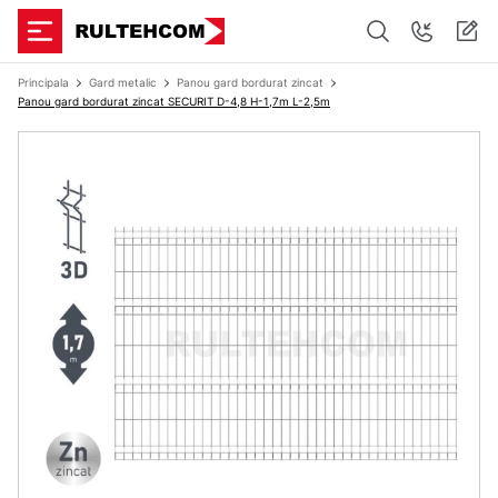
Principala
Gard metalic
Panou gard bordurat zincat
Panou gard bordurat zincat SECURIT D-4,8 H-1,7m L-2,5m